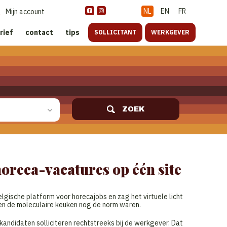
NL
EN
FR
Mijn account
rief
contact
tips
SOLLICITANT
WERKGEVER
ZOEK
 horeca-vacatures op één site
lgische platform voor horecajobs en zag het virtuele licht
 en de moleculaire keuken nog de norm waren.
kandidaten solliciteren rechtstreeks bij de werkgever. Dat