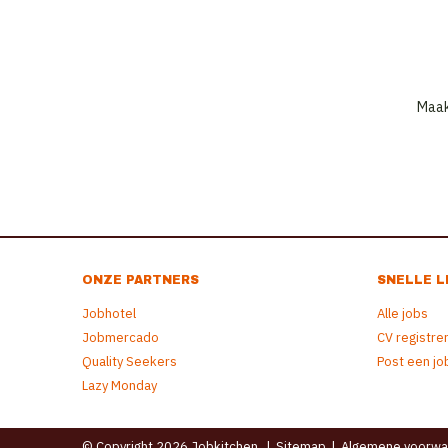
Maak
ONZE PARTNERS
SNELLE L
Jobhotel
Alle jobs
Jobmercado
CV registre
Quality Seekers
Post een jo
Lazy Monday
© Copyright 2026 Jobkitchen
|
Sitemap
|
Algemene voorwa