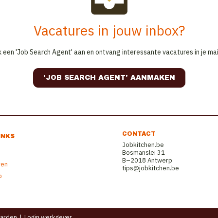
Vacatures in jouw inbox?
 een 'Job Search Agent' aan en ontvang interessante vacatures in je mai
'JOB SEARCH AGENT' AANMAKEN
CONTACT
INKS
Jobkitchen.be
Bosmanslei 31
B–2018 Antwerp
ren
tips@jobkitchen.be
b
arden
|
Login werkgever