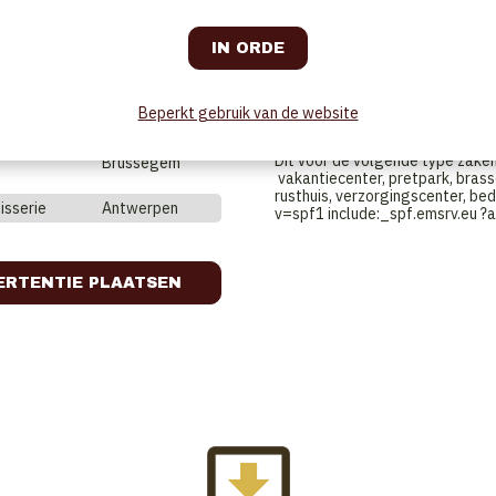
JobHotel.be
- vacaturesite 
JobOnTop.be
- vacaturesite
Brussegem
Horeca-ondernemers die op zoek
plaatsen. Deze website richt zic
Partie, Chef, Sous-Chef, Afwass
Brussegem
Beperkt gebruik van de website
d'hôtel, Shiftleader, Restauran
nightlife, enz.
Dit voor de volgende type zaken: 
Brussegem
vakantiecenter, pretpark, brass
rusthuis, verzorgingscenter, bedr
isserie
Antwerpen
v=spf1 include:_spf.emsrv.eu ?a
ERTENTIE PLAATSEN