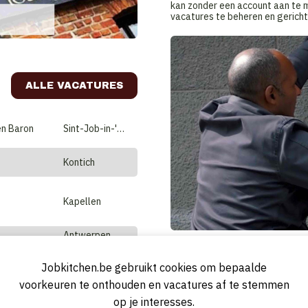
kan zonder een account aan te ma
vacatures te beheren en gerich
ALLE VACATURES
en Baron
Sint-Job-in-'t-Goor
Kontich
Kapellen
Antwerpen
Wie zijn wij ?
Jobkitchen.be gebruikt cookies om bepaalde
SQUADRA Abarth & Rally Collection
Lier
De bedenkers van Jobkitchen.be 
diensten aan:
voorkeuren te onthouden en vacatures af te stemmen
op je interesses.
Wijnegem
Quality Seekers
- werving e