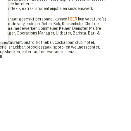
voor de hotellerie
 voor flexi-, extra-, studentenjobs en seizoenswerk
 zijn naar geschikt personeel kunnen
HIER
hun vacature(s)
h naar de volgende profielen: Kok, Keukenhulp, Chef de
er, Zaalmedewerker, Sommelier, Kelner, Dienster, Maître
tmanager, Operations Manager, Uitbater, Barista, Bar- &
restaurant, bistro, koffiebar, cockailbar, club, hotel,
erie, snackbar, broodjeszaak, sport- en wellnesscenter,
ijfskeuken, cateraar, toeleverancier, enz..
ll