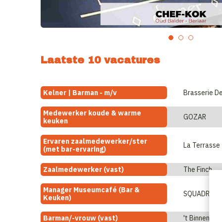
Laatste 10 vacatures
Kelner | Barman - m/v
Brasserie D
Medewerker koude & warme
GOZAR
keuken
Ervaren zaalmedewerker/ster
La Terrasse
(met bar-ervaring)
Zaalmedewerker (vast)
The Finch
Manager Museumcafé (Bar &
Keuken)
Barman/-vrouw (vast)
't Binnenhof