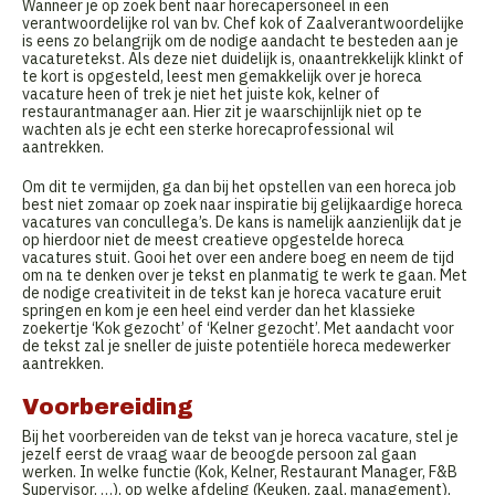
Wanneer je op zoek bent naar horecapersoneel in een
verantwoordelijke rol van bv. Chef kok of Zaalverantwoordelijke
is eens zo belangrijk om de nodige aandacht te besteden aan je
vacaturetekst. Als deze niet duidelijk is, onaantrekkelijk klinkt of
te kort is opgesteld, leest men gemakkelijk over je horeca
vacature heen of trek je niet het juiste kok, kelner of
restaurantmanager aan. Hier zit je waarschijnlijk niet op te
wachten als je echt een sterke horecaprofessional wil
aantrekken.
Om dit te vermijden, ga dan bij het opstellen van een horeca job
best niet zomaar op zoek naar inspiratie bij gelijkaardige horeca
vacatures van concullega’s. De kans is namelijk aanzienlijk dat je
op hierdoor niet de meest creatieve opgestelde horeca
vacatures stuit. Gooi het over een andere boeg en neem de tijd
om na te denken over je tekst en planmatig te werk te gaan. Met
de nodige creativiteit in de tekst kan je horeca vacature eruit
springen en kom je een heel eind verder dan het klassieke
zoekertje ‘Kok gezocht’ of ‘Kelner gezocht’. Met aandacht voor
de tekst zal je sneller de juiste potentiële horeca medewerker
aantrekken.
Voorbereiding
Bij het voorbereiden van de tekst van je horeca vacature, stel je
jezelf eerst de vraag waar de beoogde persoon zal gaan
werken. In welke functie (Kok, Kelner, Restaurant Manager, F&B
Supervisor, …), op welke afdeling (Keuken, zaal, management),