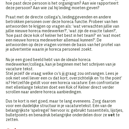
hoe past deze persoon is het organigram? Aan wie rapporteert
deze persoon? Aan wie zal hij leiding moeten geven?
Praat met de directe collega's, leidinggevenden en andere
betrokken personen over deze horeca functie. Probeer van hen
antwoorden te krijgen op vragen als: ‘wat verwachten jullie van
jullie nieuwe horeca medewerker?’, ‘wat zijn de exacte taken?’,
‘hoe past deze kok of kelner het best in het team?’ en ‘wat moet
een nieuwe horeca medewerker allemaal kunnen?’. De
antwoorden op deze vragen vormen de basis van het profiel van
je advertentie waarin je horeca personeel zoekt.
Nu je een goed beeld hebt van de ideale horeca
medewerker/collega, kan je beginnen met het schrijven van je
vacature tekst.
Stel jezelf de vraag welke cv’s jij graag zou ontvangen. Lees je
ook niet veel liever een cv dat kort, overzichtelijk en ‘to the point’
is? Hetzelfde geldt voor een horeca vacature: Een confrontatie
met ellenlange teksten doet een Kok of Kelner direct verder
scrollen naar andere horeca aanbiedingen.
Dus te kort is niet goed, maar te lang eveneens. Zorg daarom
voor een duidelijke structuur in je vacaturetekst. Eén van de
belangrijkste ‘spelregel’ hiervoor is: gebruikt tussentitels, lijstjes,
bulletpoints en benadruk belangrijke onderdelen door ze
vet
te
zetten.