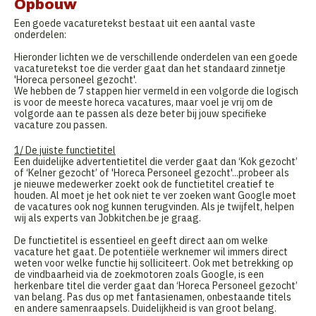
Opbouw
Een goede vacaturetekst bestaat uit een aantal vaste
onderdelen:
Hieronder lichten we de verschillende onderdelen van een goede
vacaturetekst toe die verder gaat dan het standaard zinnetje
'Horeca personeel gezocht'.
We hebben de 7 stappen hier vermeld in een volgorde die logisch
is voor de meeste horeca vacatures, maar voel je vrij om de
volgorde aan te passen als deze beter bij jouw specifieke
vacature zou passen.
1/ De juiste functietitel
Een duidelijke advertentietitel die verder gaat dan ‘Kok gezocht’
of ‘Kelner gezocht’ of 'Horeca Personeel gezocht'...probeer als
je nieuwe medewerker zoekt ook de functietitel creatief te
houden. Al moet je het ook niet te ver zoeken want Google moet
de vacatures ook nog kunnen terugvinden. Als je twijfelt, helpen
wij als experts van Jobkitchen.be je graag.
De functietitel is essentieel en geeft direct aan om welke
vacature het gaat. De potentiële werknemer wil immers direct
weten voor welke functie hij solliciteert. Ook met betrekking op
de vindbaarheid via de zoekmotoren zoals Google, is een
herkenbare titel die verder gaat dan ‘Horeca Personeel gezocht’
van belang. Pas dus op met fantasienamen, onbestaande titels
en andere samenraapsels. Duidelijkheid is van groot belang.