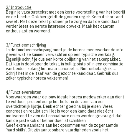
2/ Introductie
Begin je vacaturetekst met een korte voorstelling van het bedrijf
én de functie. Ook hier geldt de gouden regel: ‘Keep it short and
sweet’. Met deze tekst probeer je te zorgen dat de kandidaat
verder leest en eerste interesse opwekt. Maak het daarom
enthousiast en wervend.
3/ Functieomschrijving
In de functieomschrijving moet je de horeca medewerker de info
geven wat ze kunnen verwachten op een typische werkdag.
Eigenlijk schrijf je dus een korte oplijsting van het takenpakket.
Dat kan in doorlopende tekst, in bullitpoints of in een combinatie
van beiden, zolang het maar concreet is. Niet onbelangrijk….
Schrijf het in de ‘taal’ van de gezochte kandidaat. Gebruik dus
zéker typische horeca vaktermen!
4/ Functievereisten
Voorwaarden waar de jouw ideale horeca medewerker aan dient
te voldoen, presenteer je het liefst in de vorm van een
overzichtelijk lijstje. Denk echter goed na bij je eisen. Wees
concreet en realistisch. Het is voor een kandidaat niet écht
motiverend te zien dat onhaalbare eisen worden gevraagd; dat
kan de juiste kok of kelner doen afschrikken.
Geef extra aandacht aan het opsommen van de zogenaamde
‘hard skills’. Dit zijn aantoonbare vaardigheden zoals het