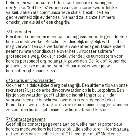
beheersen van bepaalde talen, aantoonbare ervaring en
dergelijke. ‘Soft skills’ vormen vaak een spreekwoordelijke
valkuil. Zaken als communicatieve skills, flexibiliteit en
gedrevenheid zijn evidenties. Niemand zal zichzelf immers
omschrijven als lui of een chagrijn.
5/ Uurrooster
Een item dat meer en meer aan belang wint voor de gemiddelde
horeca medewerker. Beschrijf zo duidelijk mogelijk wat hij of zij
mag verwachten qua werkuren en vakantiedagen. Duidelijkheid
neemt ruimte voor discussie over het uurrooster achteraf
grotendeels weg. Ook zijn social vriendelijke uurroosters voor
horeca personeel erg belangrijk geworden. De Kok of Kelner die
je zoekt, zou zo maar net voor het uurrooster voor jouw
horecabedrijf kunnen kiezen.
6/ Salaris en voorwaarden
Ook hierin is duidelijkheid erg belangrijk. Een ultieme tip van onze
recruiters? Lijst de arbeidsvoorwaarden op in bulletpoints. Een
lijstje voorwaarden geeft altijd de indruk langer te zijn dan
voorwaarden die beschreven worden in een lopende tekst.
Kandidaten weten graag wat ze in return kunnen krijgen wanneer
ze voor een horeca job binnen uw horecabedrijf kiezen.
7/ Contactgegevens
Geef bij de contactgegevens aan op welke manier potentiële
horeca medewerkers het beste bij jullie solliciteren. Heb je graag
dat ze telefonisch solliciteren? Of liever per mail? Moeten ze