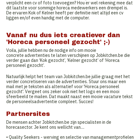
verplicht een cv of foto toevoegen? Hou er wel rekening mee dat
dit laatste voor sommige horeca medewerkers een drempel is.
De ervaren Kok of Kelner heeft per definitie niet altijd een cv
liggen en/of even handig met de computer.
Vanaf nu dus iets creatiever dan
'Horeca personeel gezocht' ;-)
Voila, jullie hebben nu de nodige info om mooie
concrete advertenties te laten verschijnen op Jobkitchen.be die
verder gaan dan ‘Kok gezocht’, ‘Kelner gezocht’ of ‘Horeca
personeel gezocht’.
Natuurlijk helpt het team van Jobkitchen.be jullie graag met het
verder concretiseren van de advertenties. Stuur ons maar een
mail met je teksten als alternatief voor 'Horeca personeel
gezocht'. Vergeet ons zeker ook niet het logo en een mooi
sfeerbeeld te mailen. Dat maakt naast een mooie vacature tekst
de personeelsadvertentie compleet. Succes!
Partnersites
De mensen achter Jobkitchen.be zijn specialisten in de
horecasector. Je kent ons wellicht van....
• Quality Seekers - werving en selectie van managementprofielen