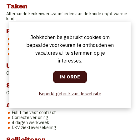
Taken
Allerhande keukenwerkzaamheden aan de koude en/of warme
kant.
Profiel
Jobkitchen.be gebruikt cookies om
Gedreven kok voor warme kant / service of koude kant.
Jong iemand die een portie stress aan kan
bepaalde voorkeuren te onthouden en
Persoon die zich goed thuis voelt in een drukke werksfeer
vacatures af te stemmen op je
Nederlandstalig
interesses.
Uurrooster
Ovt.
Startdatum
Onmiddellijk.
Beperkt gebruik van de website
Aanbod
Full time vast contract
Correcte verloning
4 dagen werkweek
DKV ziekteverzekering
Solliciteren