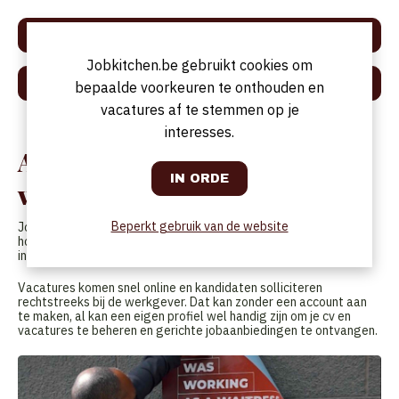
ALLE VACATURES
Jobkitchen.be gebruikt cookies om
ADVERTENTIE PLAATSEN
bepaalde voorkeuren te onthouden en
vacatures af te stemmen op je
interesses.
Al 20 jaar alle horeca-
vacatures op één site
Beperkt gebruik van de website
Jobkitchen.be is het grootste Belgische platform voor
horecajobs en zag het virtuele licht in 2005; toen
inbelverbindingen en de moleculaire keuken nog de norm waren.
Vacatures komen snel online en kandidaten solliciteren
rechtstreeks bij de werkgever. Dat kan zonder een account aan
te maken, al kan een eigen profiel wel handig zijn om je cv en
vacatures te beheren en gerichte jobaanbiedingen te ontvangen.