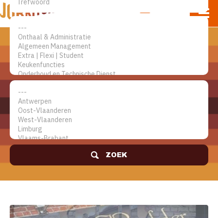
NL
EN
FR
Mijn account
Vacaturesite voor de horeca
ZOEK