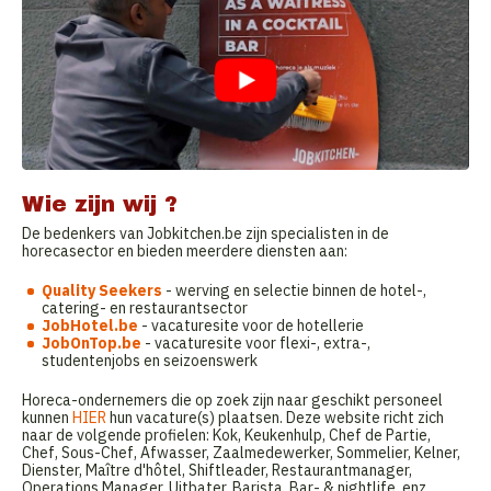
Wie zijn wij ?
De bedenkers van Jobkitchen.be zijn specialisten in de
horecasector en bieden meerdere diensten aan:
Quality Seekers
- werving en selectie binnen de hotel-,
catering- en restaurantsector
JobHotel.be
- vacaturesite voor de hotellerie
JobOnTop.be
- vacaturesite voor flexi-, extra-,
studentenjobs en seizoenswerk
Horeca-ondernemers die op zoek zijn naar geschikt personeel
kunnen
HIER
hun vacature(s) plaatsen. Deze website richt zich
naar de volgende profielen: Kok, Keukenhulp, Chef de Partie,
Chef, Sous-Chef, Afwasser, Zaalmedewerker, Sommelier, Kelner,
Dienster, Maître d'hôtel, Shiftleader, Restaurantmanager,
Operations Manager, Uitbater, Barista, Bar- & nightlife, enz.