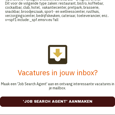
Dit voor de volgende type zaken: restaurant, bistro, koffiebar,
cockailbar, club, hotel, vakantiecenter, pretpark, brasserie,
snackbar, broodjeszaak, sport- en wellnesscenter, rusthuis,
verzorgingscenter, bedrijfskeuken, cateraar, toeleverancier, enz..
v=spf1 include:_spf.emsrv.eu ?all
Vacatures in jouw inbox?
Maak een 'Job Search Agent' aan en ontvang interessante vacatures in
je mailbox.
'JOB SEARCH AGENT' AANMAKEN