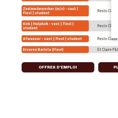
Zaalmedewerker (m/v) - vast |
Resto Clash
flexi | student
Kok | Hulpkok - vast | flexi |
Resto Clash
student
Afwasser - vast | flexi | student
Resto Clash
Ervaren Barista (Flexi)
Et Claire Pât
OFFRES D'EMPLOI
P