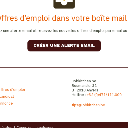
ffres d’emploi dans votre boîte mail
z une alerte email et recevez les nouvelles offres d'emploi par email ou
CRÉER UNE ALERTE EMAIL
Jobkitchen.be
Bosmanslei 31
offres d'emploi
B–2018 Anvers
Hotline :
+32 (0)471/111.000
 candidat
annonce
tips@jobkitchen.be
nérales
|
Connexion employeur