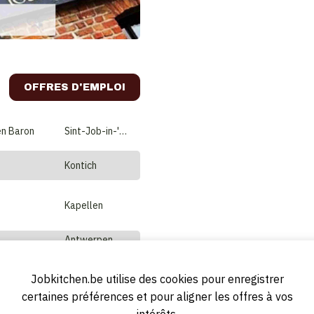
OFFRES D'EMPLOI
en Baron
Sint-Job-in-'t-Goor
Kontich
Kapellen
Antwerpen
SQUADRA Abarth & Rally Collection
Lier
Jobkitchen.be utilise des cookies pour enregistrer
certaines préférences et pour aligner les offres à vos
Wijnegem
intérêts.