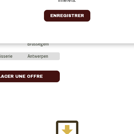
Brussegem
Brussegem
Brussegem
isserie
Antwerpen
LACER UNE OFFRE