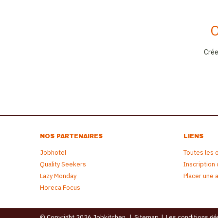
O
Crée
NOS PARTENAIRES
LIENS
Jobhotel
Toutes les 
Quality Seekers
Inscription
Lazy Monday
Placer une 
Horeca Focus
© Copyright 2026 Jobkitchen
|
Sitemap
|
Les conditions gé