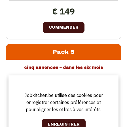
€ 149
COMMENDER
Pack 5
cinq annonces – dans les six mois
6 semaines en ligne
Direct mailing
Jobkitchen.be utilise des cookies pour
Activation de la jobalert
enregistrer certaines préférences et
pour aligner les offres à vos intérêts.
Top 5 Facebook
Profil d'entreprise personnel
Logo d'entreprise sur la page d'accueil