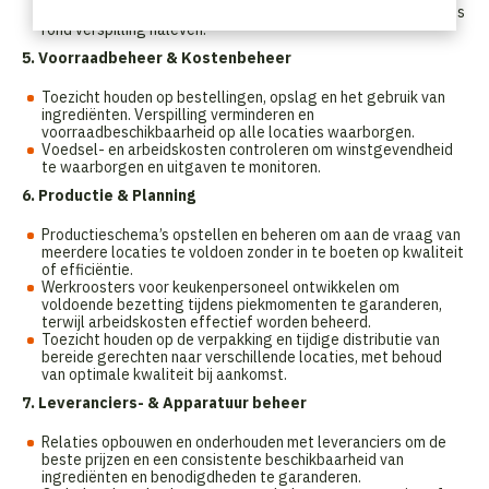
procedures controleren, voorraadbeheer (FIFO) en procedures
rond verspilling naleven.
5. Voorraadbeheer & Kostenbeheer
Toezicht houden op bestellingen, opslag en het gebruik van
ingrediënten. Verspilling verminderen en
voorraadbeschikbaarheid op alle locaties waarborgen.
Voedsel- en arbeidskosten controleren om winstgevendheid
te waarborgen en uitgaven te monitoren.
6. Productie & Planning
Productieschema’s opstellen en beheren om aan de vraag van
meerdere locaties te voldoen zonder in te boeten op kwaliteit
of efficiëntie.
Werkroosters voor keukenpersoneel ontwikkelen om
voldoende bezetting tijdens piekmomenten te garanderen,
terwijl arbeidskosten effectief worden beheerd.
Toezicht houden op de verpakking en tijdige distributie van
bereide gerechten naar verschillende locaties, met behoud
van optimale kwaliteit bij aankomst.
7. Leveranciers- & Apparatuur beheer
Relaties opbouwen en onderhouden met leveranciers om de
beste prijzen en een consistente beschikbaarheid van
ingrediënten en benodigdheden te garanderen.