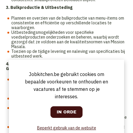
3. Bulkproductie & Uitbesteding
Plannen en overzien van de bulkproductie van menu-items om
consistentie en efficiëntie op verschillende locaties te
waarborgen.
Uitbestedingsmogelijkheden voor specifieke
voedselproducten onderzoeken en beheren, waarbij wordt
gezorgd dat ze voldoen aan de kwaliteitsnormen van Mission
Masala.
Toezien op de tijdige levering en naleving van specificaties bij
uitbesteed werk.
4. Kwaliteitscontrole & Naleving
Gezondheidsvoorschriften
Jobkitchen.be gebruikt cookies om
Toezicht houden op en handhaven van de hoogste
bepaalde voorkeuren te onthouden en
kwaliteitsnormen in mise-en-place en bereidingen, met
vacatures af te stemmen op je
consistentie in smaak, presentatie en portiegrootte op alle
locaties.
interesses.
Smaken en presentatie controleren, inclusief garnituren, en
standaardisatie garanderen.
Zorgen voor naleving van voedselveiligheids- en
gezondheidsvoorschriften in zowel voorbereidings- als
restaurantkeukens om een schone en veilige werkomgeving te
waarborgen.
Een correcte afsluiting aan het einde van de shift verzekeren:
Beperkt gebruik van de website
gerechten en voedsel op de juiste manier opslaan, koeling