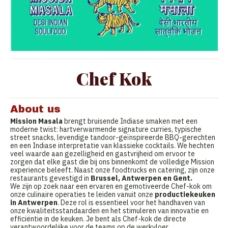
Chef Kok
About us
Mission Masala
brengt bruisende Indiase smaken met een
moderne twist: hartverwarmende signature curries, typische
street snacks, levendige tandoor-geïnspireerde BBQ-gerechten
en een Indiase interpretatie van klassieke cocktails. We hechten
veel waarde aan gezelligheid en gastvrijheid om ervoor te
zorgen dat elke gast die bij ons binnenkomt de volledige Mission
experience beleeft. Naast onze foodtrucks en catering, zijn onze
restaurants gevestigd in
Brussel, Antwerpen en Gent.
We zijn op zoek naar een ervaren en gemotiveerde Chef-kok om
onze culinaire operaties te leiden vanuit onze
productiekeuken
in Antwerpen
. Deze rol is essentieel voor het handhaven van
onze kwaliteitsstandaarden en het stimuleren van innovatie en
efficiëntie in de keuken. Je bent als Chef-kok de directe
verantwoordelijke voor de teams op de werkvloer.