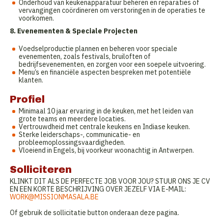
Onderhoud van keukenapparatuur beheren en reparaties of
vervangingen coördineren om verstoringen in de operaties te
voorkomen.
8. Evenementen & Speciale Projecten
Voedselproductie plannen en beheren voor speciale
evenementen, zoals festivals, bruiloften of
bedrijfsevenementen, en zorgen voor een soepele uitvoering.
Menu’s en financiële aspecten bespreken met potentiële
klanten.
Profiel
Minimaal 10 jaar ervaring in de keuken, met het leiden van
grote teams en meerdere locaties.
Vertrouwdheid met centrale keukens en Indiase keuken.
Sterke leiderschaps-, communicatie- en
probleemoplossingsvaardigheden.
Vloeiend in Engels, bij voorkeur woonachtig in Antwerpen.
Solliciteren
KLINKT DIT ALS DE PERFECTE JOB VOOR JOU? STUUR ONS JE CV
EN EEN KORTE BESCHRIJVING OVER JEZELF VIA E-MAIL:
WORK@MISSIONMASALA.BE
Of gebruik de sollicitatie button onderaan deze pagina.