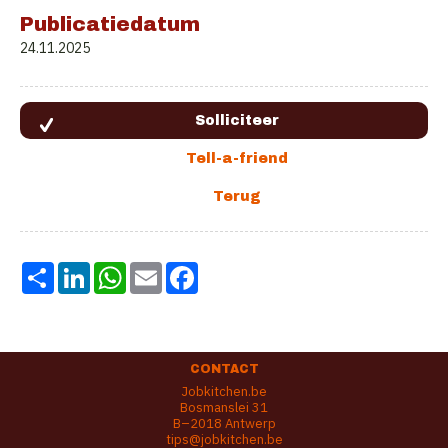
Publicatiedatum
24.11.2025
Share
LinkedIn
WhatsApp
Email
Facebook
CONTACT
Jobkitchen.be
Bosmanslei 31
B–2018 Antwerp
tips@jobkitchen.be