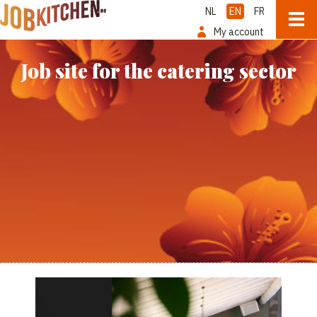
NL
EN
FR
My account
Job site for the catering sector