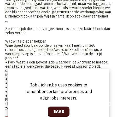
watertanden met gastronomische kwaliteit, maar we leggen ons
team evengoed in de watten, want als ervaren speler bieden we
een bijzonder professionele, gestructureerde werkomgeving aan.
Binnenkort ook aan jou? Wij zijn namelijk op zoek naar een kelner
…
Zin in een job die al net zo gevarieerd is als onze kaart? Lees dan
zeker verder.
Wat wij te bieden hebben
Wine Spectator bekroonde onze wijnkaart met ruim 360
referenties onlangs met ‘The Award of Excellence’, en onze
werkomgeving is al even ‘excellent’. Wat we zoal in de strijd
gooien?
● Park West is een gevestigde waarde in de Antwerpse horeca;
een stabiele werkgever die tegelijk veel afwisseling biedt,
dankzij de combinatie van een restaurant, een feestzaal en een
overdekte buitenbar
● Een collegiale werksfeer
● Een aantrekkelijk salaris
Jobkitchen.be uses cookies to
● Restaurantkorting binnen de Park West Groep
remember certain preferences and
● Elke werkdag een gezonde maaltijd.
● Kortingen op tal van merken – van Zalando tot Expedia en van
align jobs interests.
Philips tot de Efteling – via Benefits at Work
• En of je 4 of 5 dagen per week het dienblad oppakt? Dat kies je
zelf.