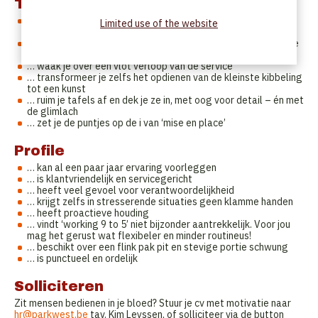
Tasks
… zet je onze gasten op een voetstuk – of tenminste op de
Limited use of the website
eerste plaats
… maak je van de Park West-ervaring eentje om nooit meer te
vergeten (in de goeie zin, natuurlijk)
… waak je over een vlot verloop van de service
… transformeer je zelfs het opdienen van de kleinste kibbeling
tot een kunst
… ruim je tafels af en dek je ze in, met oog voor detail – én met
de glimlach
… zet je de puntjes op de i van ‘mise en place’
Profile
… kan al een paar jaar ervaring voorleggen
… is klantvriendelijk en servicegericht
… heeft veel gevoel voor verantwoordelijkheid
… krijgt zelfs in stresserende situaties geen klamme handen
… heeft proactieve houding
… vindt ‘working 9 to 5’ niet bijzonder aantrekkelijk. Voor jou
mag het gerust wat flexibeler en minder routineus!
… beschikt over een flink pak pit en stevige portie schwung
… is punctueel en ordelijk
Solliciteren
Zit mensen bedienen in je bloed? Stuur je cv met motivatie naar
hr@parkwest.be
tav. Kim Leyssen, of solliciteer via de button