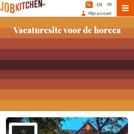
NL
EN
FR
Mijn account
Vacaturesite voor de horeca