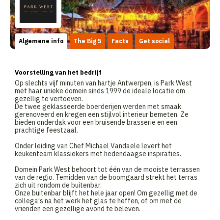
Algemene info
The Big 5
Facts
Get social
Voorstelling van het bedrijf
Op slechts vijf minuten van hartje Antwerpen, is Park West
met haar unieke domein sinds 1999 de ideale locatie om
gezellig te vertoeven.
De twee geklasseerde boerderijen werden met smaak
gerenoveerd en kregen een stijlvol interieur bemeten. Ze
bieden onderdak voor een bruisende brasserie en een
prachtige feestzaal.
Onder leiding van Chef Michael Vandaele levert het
keukenteam klassiekers met hedendaagse inspiraties.
Domein Park West behoort tot één van de mooiste terrassen
van de regio. Temidden van de boomgaard strekt het terras
zich uit rondom de buitenbar.
Onze buitenbar blijft het hele jaar open! Om gezellig met de
collega's na het werk het glas te heffen, of om met de
vrienden een gezellige avond te beleven.