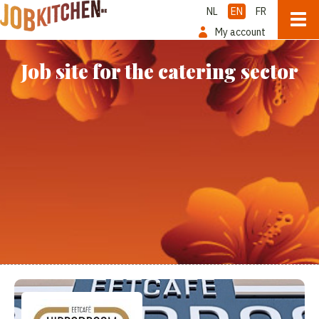
NL
EN
FR
My account
Job site for the catering sector