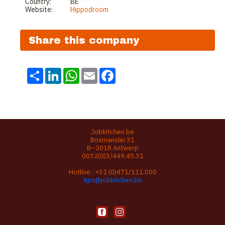
Country:
BE
Website:
Hippodroom
Share this company
Share
LinkedIn
WhatsApp
Email
Facebook
Jobkitchen.be
Bosmanslei 31
B–2018 Antwerp
0032(0)3/449.45.31
Hotline :
+32 (0)471/111.000
tips@jobkitchen.be