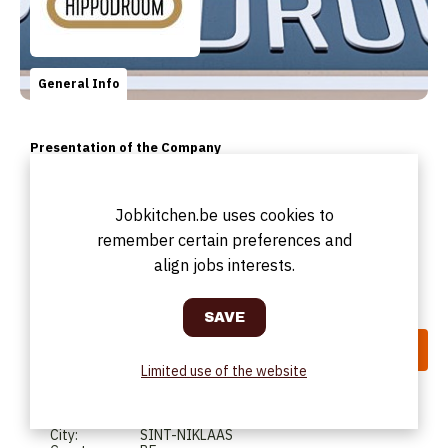
General Info
Presentation of the Company
Hippodroom is een sfeervol en kwalitatief eetcafé, een
kindvriendelijk etablissement waar we zowel klassiekers als
verrassende en trendy gerechten serveren. We bieden
Jobkitchen.be uses cookies to
bovendien een polyvalente eventlocatie aan zowel bedrijven
als particulieren, met creatieve catering naar het budget van
remember certain preferences and
de klant.
align jobs interests.
Address
Limited use of the website
Address:
Beeldstraat 15
Postal code:
9100
City:
SINT-NIKLAAS