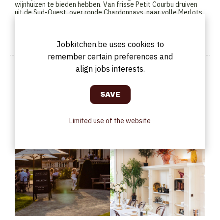
wijnhuizen te bieden hebben. Van frisse Petit Courbu druiven
uit de Sud-Ouest, over ronde Chardonnays, naar volle Merlots
uit o.a. Saint-Emilion. Een afwisseling tussen terroir wijnen &
de top premier cru’s van o.a. Louis Latour.
Jobkitchen.be uses cookies to
remember certain preferences and
Picture of the Company
align jobs interests.
Limited use of the website