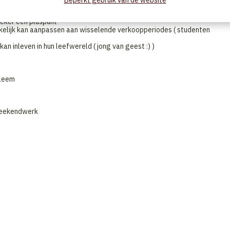
Beperkt gebruik van de website
zeker een pluspunt
akkelijk kan aanpassen aan wisselende verkoopperiodes ( studenten
an inleven in hun leefwereld ( jong van geest :) )
bleem
 weekendwerk