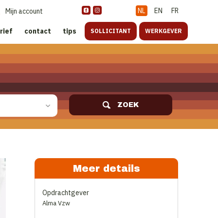
NL
EN
FR
Mijn account
rief
contact
tips
SOLLICITANT
WERKGEVER
ZOEK
Meer details
Opdrachtgever
Alma Vzw