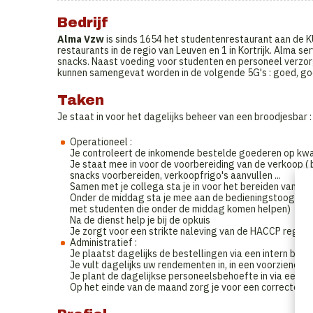
Bedrijf
Alma Vzw
is sinds 1654 het studentenrestaurant aan de 
restaurants in de regio van Leuven en 1 in Kortrijk. Alma s
snacks. Naast voeding voor studenten en personeel verzor
kunnen samengevat worden in de volgende 5G's : goed, go
Taken
Je staat in voor het dagelijks beheer van een broodjesbar :
Operationeel :
Je controleert de inkomende bestelde goederen op kwal
Je staat mee in voor de voorbereiding van de verkoop ( 
snacks voorbereiden, verkoopfrigo's aanvullen ...
Samen met je collega sta je in voor het bereiden van ee
Onder de middag sta je mee aan de bedieningstoog voor
met studenten die onder de middag komen helpen)
Na de dienst help je bij de opkuis
Je zorgt voor een strikte naleving van de HACCP regels 
Administratief :
Je plaatst dagelijks de bestellingen via een intern be
Je vult dagelijks uw rendementen in, in een voorziene fil
Je plant de dagelijkse personeelsbehoefte in via een in
Op het einde van de maand zorg je voor een correcte i