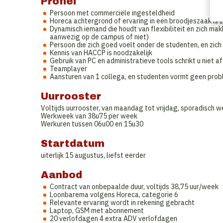
Profiel
Persoon met commerciële ingesteldheid
Horeca achtergrond of ervaring in een broodjeszaak is 
Dynamisch iemand die houdt van flexibiliteit en zich m
aanwezig op de campus of niet)
Persoon die zich goed voelt onder de studenten, en zich k
Kennis van HACCP is noodzakelijk
Gebruik van PC en administratieve tools schrikt u niet af
Teamplayer
Aansturen van 1 collega, en studenten vormt geen pro
Uurrooster
Voltijds uurrooster, van maandag tot vrijdag, sporadisch
Werkweek van 38u75 per week
Werkuren tussen 06u00 en 15u30
Startdatum
uiterlijk 15 augustus, liefst eerder
Aanbod
Contract van onbepaalde duur, voltijds 38,75 uur/week
Loonbarema volgens Horeca, categorie 6
Relevante ervaring wordt in rekening gebracht
Laptop, GSM met abonnement
20 verlofdagen 4 extra ADV verlofdagen