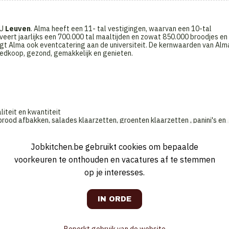
KU
Leuven
. Alma heeft een 11- tal vestigingen, waarvan een 10-tal
erveert jaarlijks een 700.000 tal maaltijden en zowat 850.000 broodjes en
gt Alma ook eventcatering aan de universiteit. De kernwaarden van Alm
edkoop, gezond, gemakkelijk en genieten.
iteit en kwantiteit
brood afbakken, salades klaarzetten, groenten klaarzetten , panini's en
n buffer aan broodjes als mise en place
 verkoop of aan de kassa en stuur je uw team aan ( 1 collega aangevul
Jobkitchen.be gebruikt cookies om bepaalde
voorkeuren te onthouden en vacatures af te stemmen
in de uitbating
op je interesses.
stelprogramma
e
terne tool
nventarisopname en verwerk je deze in ons intern beheer-programma