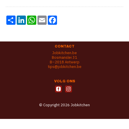
Share
LinkedIn
WhatsApp
Email
Facebook
CONTACT
Jobkitchen.be
Bosmanslei 31
B–2018 Antwerp
tips@jobkitchen.be
VOLG ONS
© Copyright 2026 Jobkitchen