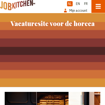
NL
EN
FR
Mijn account
Vacaturesite voor de horeca