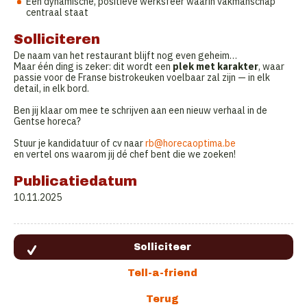
Een dynamische, positieve werksfeer waarin vakmanschap
centraal staat
Solliciteren
De naam van het restaurant blijft nog even geheim…
Maar één ding is zeker: dit wordt een
plek met karakter
, waar
passie voor de Franse bistrokeuken voelbaar zal zijn — in elk
detail, in elk bord.
Ben jij klaar om mee te schrijven aan een nieuw verhaal in de
Gentse horeca?
Stuur je kandidatuur of cv naar
rb@horecaoptima.be
en vertel ons waarom jij dé chef bent die we zoeken!
Publicatiedatum
10.11.2025