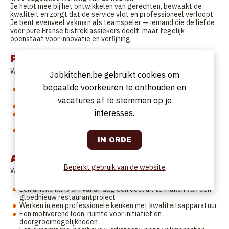
Je helpt mee bij het ontwikkelen van gerechten, bewaakt de
kwaliteit en zorgt dat de service vlot en professioneel verloopt.
Je bent evenveel vakman als teamspeler — iemand die de liefde
voor pure Franse bistroklassiekers deelt, maar tegelijk
openstaat voor innovatie en verfijning.
Profiel
Wie jij bent
Jobkitchen.be gebruikt cookies om
bepaalde voorkeuren te onthouden en
Een sous-chef of ervaren demi-chef met passie voor Franse
bistrokeuken
vacatures af te stemmen op je
Iemand met oog voor detail, smaak en timing
interesses.
Je houdt van structuur en teamwork, maar ook van tempo en
beleving
Je denkt vooruit, neemt verantwoordelijkheid en wil samen
groeien met een nieuw concept
Aanbod
Beperkt gebruik van de website
Wat wij bieden
Een unieke kans om vanaf dag één deel uit te maken van een
gloednieuw restaurantproject
Werken in een professionele keuken met kwaliteitsapparatuur
Een motiverend loon, ruimte voor initiatief en
doorgroeimogelijkheden