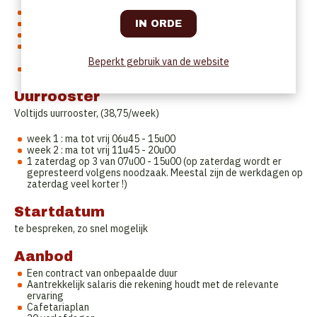
verlenen
Je bent ondernemend en verlegt graag je grenzen
Je bent flexibel
Je werkt graag in een team
Je werkt samen met je collega's om de beste resultaten te
behalen
Beperkt gebruik van de website
Je houdt van afwisseling
Uurrooster
Voltijds uurrooster, (38,75/week)
week 1 : ma tot vrij 06u45 - 15u00
week 2 : ma tot vrij 11u45 - 20u00
1 zaterdag op 3 van 07u00 - 15u00 (op zaterdag wordt er
gepresteerd volgens noodzaak. Meestal zijn de werkdagen op
zaterdag veel korter !)
Startdatum
te bespreken, zo snel mogelijk
Aanbod
Een contract van onbepaalde duur
Aantrekkelijk salaris die rekening houdt met de relevante
ervaring
Cafetariaplan