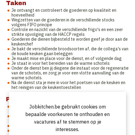
Taken
Je ontvangt en controleert de goederen op kwaliteit en
hoeveelheid
Wegzetten van de goederen in de verschillende stocks
volgens FIFO principe
Controle en nazicht van de verschillende frigo's en een zeer
strikte opvolging van de HACCP regels
Goederen die dienen bijbesteld te worden geef je door aan de
keukenchef
Je bakt de verschillende broodsoorten af, die de collega's van
de koude keuken gaan beleggen
Je maakt mise en place voor de dienst, en of volgende dag
Je staat in voor het bereiden van de warme schotels
Onder de dienst ben jij diegene die instaat voor de regeneratie
van de schotels, en zorg je voor een vlotte aanvulling van de
warme schotels.
Na de dienst sta je mee in voor het poetsen van de keuken en
het reinigen van de keukentoestellen
Profiel
Jobkitchen.be gebruikt cookies om
Je hebt ervaring in de catering sector, min 3 jaar gewerkt als
kok in een (groot)keuken
bepaalde voorkeuren te onthouden en
Nederlands is je moedertaal of je beheerst de nederlandse
taal zeer goed
vacatures af te stemmen op je
Kwalitatieve maaltijden afleveren is uw minimum standaard
interesses.
Je houdt ervan om mensen een uitstekende service te