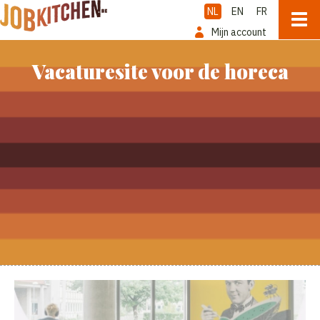
NL
EN
FR
Mijn account
Vacaturesite voor de horeca