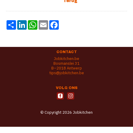
Share
LinkedIn
WhatsApp
Email
Facebook
CONTACT
Jobkitchen.be
Bosmanslei 31
B–2018 Antwerp
tips@jobkitchen.be
VOLG ONS
© Copyright 2026 Jobkitchen