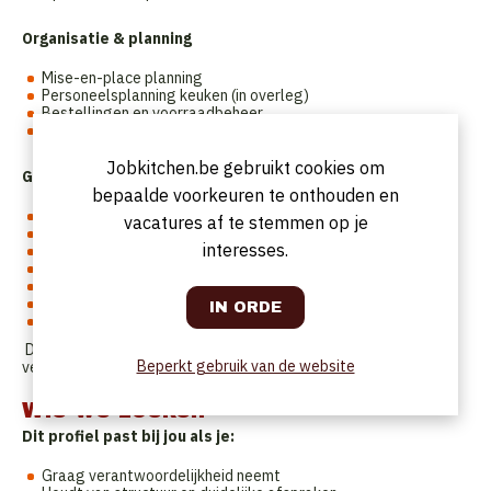
Organisatie & planning
Mise-en-place planning
Personeelsplanning keuken (in overleg)
Bestellingen en voorraadbeheer
Opvolgen van food cost en waste
Jobkitchen.be gebruikt cookies om
Groei & continuïteit
bepaalde voorkeuren te onthouden en
Mee implementeren van menu-updates
vacatures af te stemmen op je
Opleiden en begeleiden van (nieuwe) medewerkers
interesses.
Signaleren van verbeterpunten in processen en workflow
Rapporteren aan de operationele leiding / founder
Geen klassieke chef-rol met eigen carte blanche
Geen tijdelijke oplossing
Geen chaos- of brandjesblusfunctie
️ Dit is een leiderschapsrol in uitvoering, structuur en
Beperkt gebruik van de website
verantwoordelijkheid.
Wie we zoeken
Dit profiel past bij jou als je:
Graag verantwoordelijkheid neemt