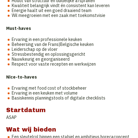
Houdt van structuur en duidelijke afspraken
Kwaliteit belangrijk vindt én consistent kan leveren
Energie haalt uit een goed draaiend team
Wil meegroeien met een zaak met toekomstvisie
Must-haves
Ervaring in een professionele keuken
Beheersing van de Frans|Belgische keuken
Leiderschap op de vloer
Stressbestendig en oplossingsgericht
Nauwkeurig en georganiseerd
Respect voor vaste recepten en werkwijzen
Nice-to-haves
Ervaring met food cost of stockbeheer
Ervaring in een keuken met volume
Basiskennis planningstools of digitale checklists
Startdatum
ASAP
Wat wij bieden
Een sleutelrol binnen een stabiel en ambitieus horecaconcept