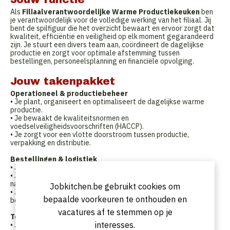
Als
Filiaalverantwoordelijke Warme Productiekeuken
ben
je verantwoordelijk voor de volledige werking van het filiaal. Jij
bent de spilfiguur die het overzicht bewaart en ervoor zorgt dat
kwaliteit, efficiëntie en veiligheid op elk moment gegarandeerd
zijn. Je stuurt een divers team aan, coördineert de dagelijkse
productie en zorgt voor optimale afstemming tussen
bestellingen, personeelsplanning en financiële opvolging.
Jouw takenpakket
Operationeel & productiebeheer
• Je plant, organiseert en optimaliseert de dagelijkse warme
productie.
• Je bewaakt de kwaliteitsnormen en
voedselveiligheidsvoorschriften (HACCP).
• Je zorgt voor een vlotte doorstroom tussen productie,
verpakking en distributie.
Bestellingen & logistiek
• Je beheert de grondstoffen- en voorraadplanning.
• Je plaatst bestellingen bij leveranciers en volgt leveringen
nauw op.
Jobkitchen.be gebruikt cookies om
• Je werkt nauw samen met logistieke teams om tijdige
bepaalde voorkeuren te onthouden en
belevering van klanten te garanderen.
vacatures af te stemmen op je
Teamleiding
interesses.
• Je stuurt en motiveert een team van productiemedewerkers,