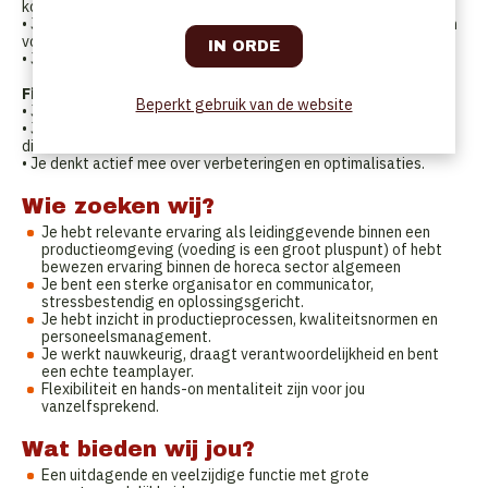
koks en ondersteunend personeel.
• Je maakt personeelsplanningen op, organiseert opleidingen en
voert evaluatiegesprekken.
• Je creëert een veilige, positieve en efficiënte werkomgeving.
Financieel & administratief beheer
Beperkt gebruik van de website
• Je volgt budgetten, kosten en rendabiliteit van het filiaal op.
• Je analyseert productiegegevens en rapporteert aan de
directie.
• Je denkt actief mee over verbeteringen en optimalisaties.
Wie zoeken wij?
Je hebt relevante ervaring als leidinggevende binnen een
productieomgeving (voeding is een groot pluspunt) of hebt
bewezen ervaring binnen de horeca sector algemeen
Je bent een sterke organisator en communicator,
stressbestendig en oplossingsgericht.
Je hebt inzicht in productieprocessen, kwaliteitsnormen en
personeelsmanagement.
Je werkt nauwkeurig, draagt verantwoordelijkheid en bent
een echte teamplayer.
Flexibiliteit en hands-on mentaliteit zijn voor jou
vanzelfsprekend.
Wat bieden wij jou?
Een uitdagende en veelzijdige functie met grote