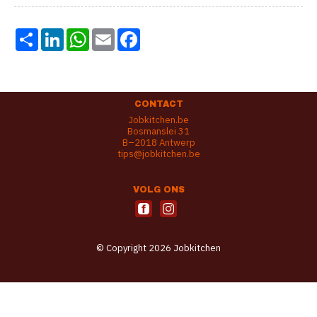
Share
LinkedIn
WhatsApp
Email
Facebook
CONTACT
Jobkitchen.be
Bosmanslei 31
B–2018 Antwerp
tips@jobkitchen.be
VOLG ONS
© Copyright 2026 Jobkitchen