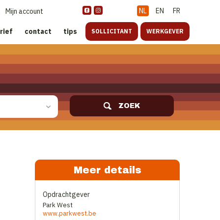
NL
EN
FR
Mijn account
rief
contact
tips
SOLLICITANT
WERKGEVER
ZOEK
Meer details
Opdrachtgever
Park West
www.parkwest.be