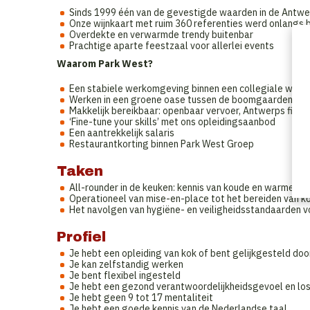
Sinds 1999 één van de gevestigde waarden in de Antwe
Onze wijnkaart met ruim 360 referenties werd onlangs 
Overdekte en verwarmde trendy buitenbar
Prachtige aparte feestzaal voor allerlei events
Waarom Park West?
Een stabiele werkomgeving binnen een collegiale werk
Werken in een groene oase tussen de boomgaarden, nab
Makkelijk bereikbaar: openbaar vervoer, Antwerps fiets
‘Fine-tune your skills’ met ons opleidingsaanbod
Een aantrekkelijk salaris
Restaurantkorting binnen Park West Groep
Taken
All-rounder in de keuken: kennis van koude en warme ka
Operationeel van mise-en-place tot het bereiden van k
Het navolgen van hygiëne- en veiligheidsstandaarden v
Profiel
Je hebt een opleiding van kok of bent gelijkgesteld doo
Je kan zelfstandig werken
Je bent flexibel ingesteld
Je hebt een gezond verantwoordelijkheidsgevoel en lo
Je hebt geen 9 tot 17 mentaliteit
Je hebt een goede kennis van de Nederlandse taal