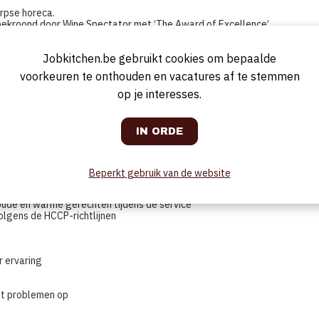
rpse horeca.
bekroond door Wine Spectator met ‘The Award of Excellence’
Jobkitchen.be gebruikt cookies om bepaalde
voorkeuren te onthouden en vacatures af te stemmen
sfeer
op je interesses.
ij de stad
punt
Beperkt gebruik van de website
nt
oude en warme gerechten tijdens de service
olgens de HCCP-richtlijnen
r ervaring
st problemen op