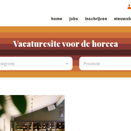
home
jobs
inschrijven
nieuwsb
Vacaturesite voor de horeca