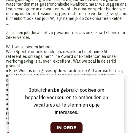
watertanden met gastronomische kwaliteit, maar we leggen ons
team evengoed in de watten, want als ervaren speler bieden we
een bijzonder professionele, gestructureerde werkomgeving aan.
Binnenkort ook aan jou? Wij zijn namelijk op zoek naar een kelner
…
Zin in een job die al net zo gevarieerd is als onze kaart? Lees dan
zeker verder.
Wat wij te bieden hebben
Wine Spectator bekroonde onze wijnkaart met ruim 360
referenties onlangs met ‘The Award of Excellence’, en onze
werkomgeving is al even ‘excellent’. Wat we zoal in de strijd
gooien?
● Park West is een gevestigde waarde in de Antwerpse horeca;
een stabiele werkgever die tegelijk veel afwisseling biedt,
dankzij de combinatie van een restaurant, een feestzaal en een
overdekte buitenbar
Jobkitchen.be gebruikt cookies om
● Een collegiale werksfeer
● Een aantrekkelijk salaris
bepaalde voorkeuren te onthouden en
● Restaurantkorting binnen de Park West Groep
● Elke werkdag een gezonde maaltijd.
vacatures af te stemmen op je
● Kortingen op tal van merken – van Zalando tot Expedia en van
interesses.
Philips tot de Efteling – via Benefits at Work
• En of je 4 of 5 dagen per week het dienblad oppakt? Dat kies je
zelf.