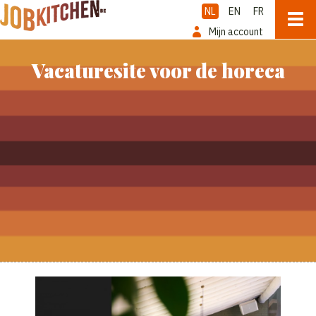
NL
EN
FR
Mijn account
Vacaturesite voor de horeca