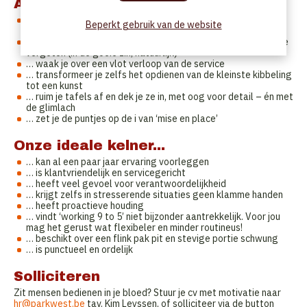
Als kelner...
… zet je onze gasten op een voetstuk – of tenminste op de
Beperkt gebruik van de website
eerste plaats
… maak je van de Park West-ervaring eentje om nooit meer te
vergeten (in de goeie zin, natuurlijk)
… waak je over een vlot verloop van de service
… transformeer je zelfs het opdienen van de kleinste kibbeling
tot een kunst
… ruim je tafels af en dek je ze in, met oog voor detail – én met
de glimlach
… zet je de puntjes op de i van ‘mise en place’
Onze ideale kelner...
… kan al een paar jaar ervaring voorleggen
… is klantvriendelijk en servicegericht
… heeft veel gevoel voor verantwoordelijkheid
… krijgt zelfs in stresserende situaties geen klamme handen
… heeft proactieve houding
… vindt ‘working 9 to 5’ niet bijzonder aantrekkelijk. Voor jou
mag het gerust wat flexibeler en minder routineus!
… beschikt over een flink pak pit en stevige portie schwung
… is punctueel en ordelijk
Solliciteren
Zit mensen bedienen in je bloed? Stuur je cv met motivatie naar
hr@parkwest.be
tav. Kim Leyssen, of solliciteer via de button