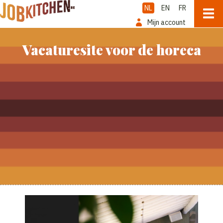
NL
EN
FR
Mijn account
Vacaturesite voor de horeca