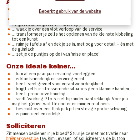
Als kelner...
… zet je onze gasten op een voetstuk – of tenminste op de
Beperkt gebruik van de website
eerste plaats
… maak je van de Park West-ervaring eentje om nooit meer te
vergeten (in de goeie zin, natuurlijk)
… waak je over een vlot verloop van de service
… transformeer je zelfs het opdienen van de kleinste kibbeling
tot een kunst
… ruim je tafels af en dek je ze in, met oog voor detail – én met
de glimlach
… zet je de puntjes op de i van ‘mise en place’
Onze ideale kelner...
… kan al een paar jaar ervaring voorleggen
… is klantvriendelijk en servicegericht
… heeft veel gevoel voor verantwoordelijkheid
… krijgt zelfs in stresserende situaties geen klamme handen
… heeft proactieve houding
… vindt ‘working 9 to 5’ niet bijzonder aantrekkelijk. Voor jou
mag het gerust wat flexibeler en minder routineus!
… beschikt over een flink pak pit en stevige portie schwung
… is punctueel en ordelijk
Solliciteren
Zit mensen bedienen in je bloed? Stuur je cv met motivatie naar
hr@parkwest.be
tav. Kim Leyssen, of solliciteer via de button