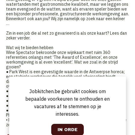
watertanden met gastronomische kwaliteit, maar we leggen ons
team evengoed in de watten, want als ervaren speler bieden we
een bijzonder professionele, gestructureerde werkomgeving aan.
Binnenkort ook aan jou? Wij zijn namelijk op zoek naar een kelner
…
Zin in een job die al net zo gevarieerd is als onze kaart? Lees dan
zeker verder.
Wat wij te bieden hebben
Wine Spectator bekroonde onze wijnkaart met ruim 360
referenties onlangs met ‘The Award of Excellence’, en onze
werkomgeving is al even ‘excellent’. Wat we zoal in de strijd
gooien?
● Park West is een gevestigde waarde in de Antwerpse horeca;
een stabiele werkgever die tegelijk veel afwisseling biedt,
dankzij de combinatie van een restaurant, een feestzaal en een
overdekte buitenbar
Jobkitchen.be gebruikt cookies om
● Een collegiale werksfeer
● Een aantrekkelijk salaris
bepaalde voorkeuren te onthouden en
● Restaurantkorting binnen de Park West Groep
● Elke werkdag een gezonde maaltijd.
vacatures af te stemmen op je
● Kortingen op tal van merken – van Zalando tot Expedia en van
interesses.
Philips tot de Efteling – via Benefits at Work
• En of je 4 of 5 dagen per week het dienblad oppakt? Dat kies je
zelf.