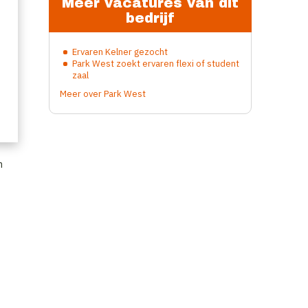
Meer vacatures van dit
bedrijf
Ervaren Kelner gezocht
Park West zoekt ervaren flexi of student
zaal
Meer over Park West
n