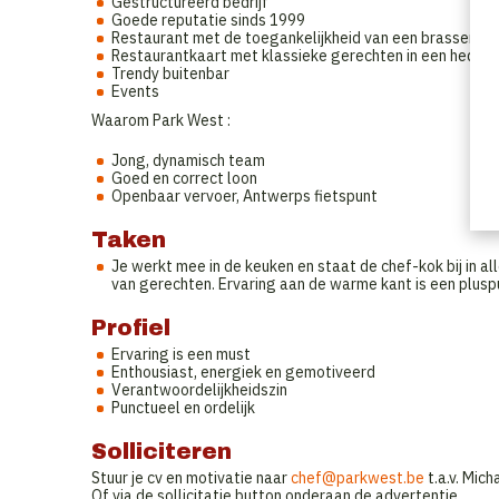
Gestructureerd bedrijf
Goede reputatie sinds 1999
Restaurant met de toegankelijkheid van een brasserie
Restaurantkaart met klassieke gerechten in een heden
Trendy buitenbar
Events
Waarom Park West :
Jong, dynamisch team
Goed en correct loon
Openbaar vervoer, Antwerps fietspunt
Taken
Je werkt mee in de keuken en staat de chef-kok bij in 
van gerechten. Ervaring aan de warme kant is een plusp
Profiel
Ervaring is een must
Enthousiast, energiek en gemotiveerd
Verantwoordelijkheidszin
Punctueel en ordelijk
Solliciteren
Stuur je cv en motivatie naar
chef@parkwest.be
t.a.v. Mic
Of via de sollicitatie button onderaan de advertentie