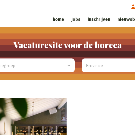
home
jobs
inschrijven
nieuwsb
Vacaturesite voor de horeca