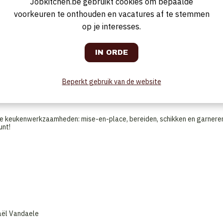
Jobkitchen.be gebruikt cookies om bepaalde
voorkeuren te onthouden en vacatures af te stemmen
daagse presentatie
op je interesses.
Beperkt gebruik van de website
alle keukenwerkzaamheden: mise-en-place, bereiden, schikken en garnere
unt!
haël Vandaele