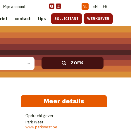
NL
EN
FR
Mijn account
rief
contact
tips
SOLLICITANT
WERKGEVER
ZOEK
Meer details
Opdrachtgever
Park West
www.parkwest.be