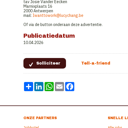
tav Josie Vander Eecken
Marnixplaats 16
2000 Antwerpen
mail:
Iwanttowork@lucychang.be
Of via de button onderaan deze advertentie.
Publicatiedatum
10.04.2026
Share
LinkedIn
WhatsApp
Email
Facebook
ONZE PARTNERS
SNELLE L
Jobhotel
Alle jobs