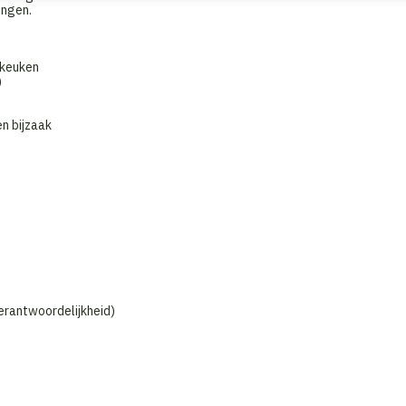
ingen.
 keuken
)
en bijzaak
erantwoordelijkheid)