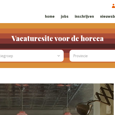
home
jobs
inschrijven
nieuwsb
Vacaturesite voor de horeca