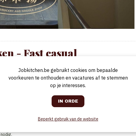
en - Fast casual
Jobkitchen.be gebruikt cookies om bepaalde
voorkeuren te onthouden en vacatures af te stemmen
op je interesses.
 omdat het fout loopt — maar omdat jij bepaalt hoe strak het draait.
. Iemand die Aziatische smaken snapt, maar vooral een keuken laat
Beperkt gebruik van de website
ual = geen chaos.
duidelijke taken
of tekorten.
 nodig.