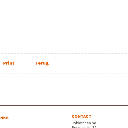
CONTACT
INKS
Jobkitchen.be
Bosmanslei 31