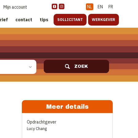
NL
EN
FR
Mijn account
rief
contact
tips
SOLLICITANT
WERKGEVER
ZOEK
Meer details
Opdrachtgever
Lucy Chang