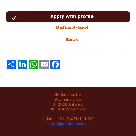
Share
LinkedIn
WhatsApp
Email
Facebook
Jobkitchen.be
Bosmanslei 31
B–2018 Antwerp
0032(0)3/449.45.31
Hotline :
+32 (0)471/111.000
tips@jobkitchen.be