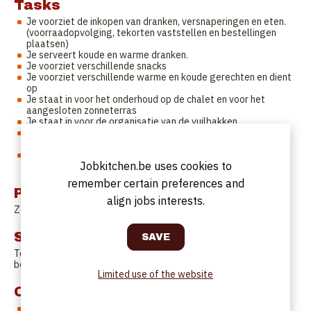
Tasks
Je voorziet de inkopen van dranken, versnaperingen en eten.
(voorraadopvolging, tekorten vaststellen en bestellingen
plaatsen)
Je serveert koude en warme dranken.
Je voorziet verschillende snacks
Je voorziet verschillende warme en koude gerechten en dient
op
Je staat in voor het onderhoud op de chalet en voor het
aangesloten zonneterras
Je staat in voor de organisatie van de vuilbakken
Overige typische activiteiten gelinkt aan de zelfstandige
uitbating (kassa, verzekeringen etc)
Je werft personeel aan (indien nodig) en je leert hen de
Jobkitchen.be uses cookies to
richtlijnen van de organisatie aan
remember certain preferences and
Profile
align jobs interests.
Zelfstandige uitbater met horeca ervaring.
Start date
Ten laatste 1 april 2025 (horeca uitbating is per direct
beschikbaar).
Limited use of the website
Offer
Een uitbating met veel potentieel. Niet enkel dankzij alle