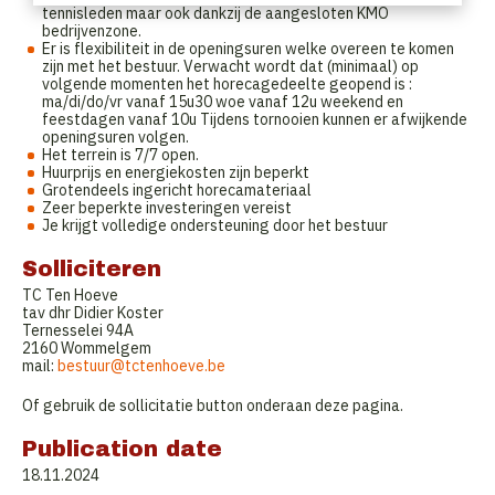
tennisleden maar ook dankzij de aangesloten KMO
bedrijvenzone.
Er is flexibiliteit in de openingsuren welke overeen te komen
zijn met het bestuur. Verwacht wordt dat (minimaal) op
volgende momenten het horecagedeelte geopend is :
ma/di/do/vr vanaf 15u30 woe vanaf 12u weekend en
feestdagen vanaf 10u Tijdens tornooien kunnen er afwijkende
openingsuren volgen.
Het terrein is 7/7 open.
Huurprijs en energiekosten zijn beperkt
Grotendeels ingericht horecamateriaal
Zeer beperkte investeringen vereist
Je krijgt volledige ondersteuning door het bestuur
Solliciteren
TC Ten Hoeve
tav dhr Didier Koster
Ternesselei 94A
2160 Wommelgem
mail:
bestuur@tctenhoeve.be
Of gebruik de sollicitatie button onderaan deze pagina.
Publication date
18.11.2024