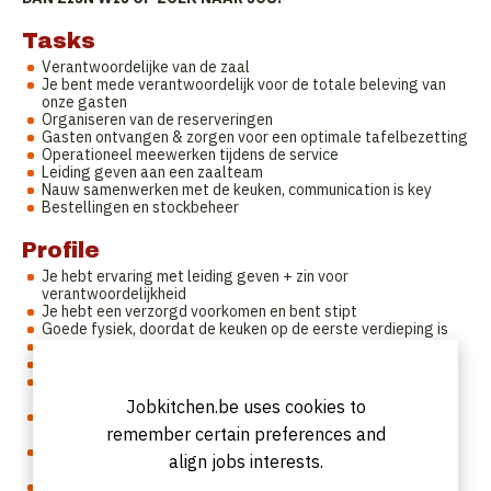
Tasks
Verantwoordelijke van de zaal
Je bent mede verantwoordelijk voor de totale beleving van
onze gasten
Organiseren van de reserveringen
Gasten ontvangen & zorgen voor een optimale tafelbezetting
Operationeel meewerken tijdens de service
Leiding geven aan een zaalteam
Nauw samenwerken met de keuken, communication is key
Bestellingen en stockbeheer
Profile
Je hebt ervaring met leiding geven + zin voor
verantwoordelijkheid
Je hebt een verzorgd voorkomen en bent stipt
Goede fysiek, doordat de keuken op de eerste verdieping is
Je hebt een passie voor de job, eten en wijnen
Stressbestendig, collegiaal, dynamisch en enthousiast
Probleemoplosser, je denkt mee met de zaak en bent
klantgericht
Jobkitchen.be uses cookies to
Je kunt binnen een klein team werken en streeft samen naar
remember certain preferences and
een perfect resultaat
Je hebt de juiste drive en werklust om iedere service perfect
align jobs interests.
te laten verlopen
Werk zien is voor jou geen opgave, maar een evidentie