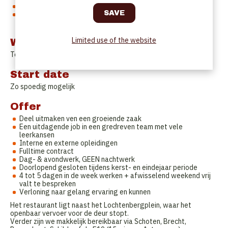
Je bent verantwoordelijk voor de organisatie van de zaal
Je hebt inzicht in stockbeheer en je volgt bestellingen en
leveringen op
Limited use of the website
Work Schedule
Te bespreken.
Start date
Zo spoedig mogelijk
Offer
Deel uitmaken ven een groeiende zaak
Een uitdagende job in een gredreven team met vele
leerkansen
Interne en externe opleidingen
Fulltime contract
Dag- & avondwerk, GEEN nachtwerk
Doorlopend gesloten tijdens kerst- en eindejaar periode
4 tot 5 dagen in de week werken + afwisselend weekend vrij
valt te bespreken
Verloning naar gelang ervaring en kunnen
Het restaurant ligt naast het Lochtenbergplein, waar het
openbaar vervoer voor de deur stopt.
Verder zijn we makkelijk bereikbaar via Schoten, Brecht,