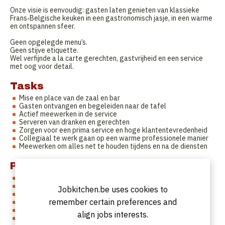
Onze visie is eenvoudig: gasten laten genieten van klassieke
Frans‑Belgische keuken in een gastronomisch jasje, in een warme
en ontspannen sfeer.
Geen opgelegde menu’s.
Geen stijve etiquette.
Wel verfijnde a la carte gerechten, gastvrijheid en een service
met oog voor detail.
Tasks
Mise en place van de zaal en bar
Gasten ontvangen en begeleiden naar de tafel
Actief meewerken in de service
Serveren van dranken en gerechten
Zorgen voor een prima service en hoge klantentevredenheid
Collegiaal te werk gaan op een warme professionele manier
Meewerken om alles net te houden tijdens en na de diensten
Profile
Passie voor horeca
Basis ervaring en de wil om bij te leren
Jobkitchen.be uses cookies to
een echte teamplayer is
remember certain preferences and
vriendelijk en klantgericht
verzorgd voorkomen
align jobs interests.
kennis van Engels en Frans zijn een groot pluspunt