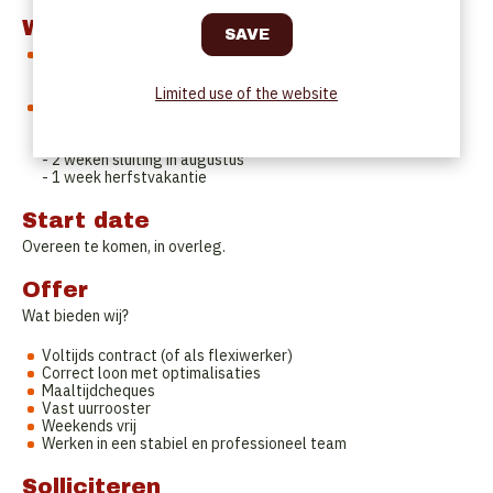
Work Schedule
- Service van maandag tot vrijdag
- Weekends gesloten
- Vast uurrooster in overleg
Limited use of the website
Vakantieperiodes
- 2 weken kerstvakantie
- 1 week paasvakantie
- 2 weken sluiting in augustus
- 1 week herfstvakantie
Start date
Overeen te komen, in overleg.
Offer
Wat bieden wij?
Voltijds contract (of als flexiwerker)
Correct loon met optimalisaties
Maaltijdcheques
Vast uurrooster
Weekends vrij
Werken in een stabiel en professioneel team
Solliciteren