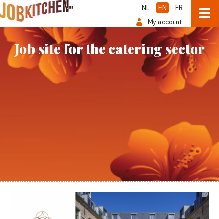
NL
EN
FR
My account
Job site for the catering sector