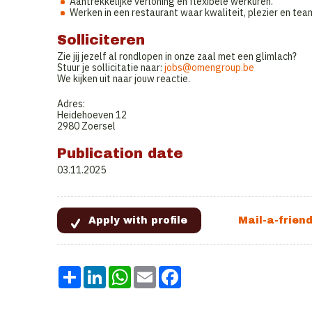
Aantrekkelijke verloning en flexibele werkuren.
Werken in een restaurant waar kwaliteit, plezier en te
Solliciteren
Zie jij jezelf al rondlopen in onze zaal met een glimlach?
Stuur je sollicitatie naar:
jobs@omengroup.be
We kijken uit naar jouw reactie.
Adres:
Heidehoeven 12
2980 Zoersel
Publication date
03.11.2025
Share
LinkedIn
WhatsApp
Email
Facebook