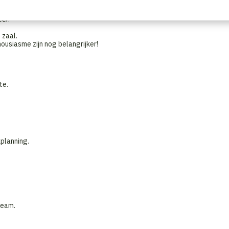
hun tafel.
n dranken.
eer.
 zaal.
ousiasme zijn nog belangrijker!
te.
planning.
team.