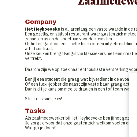
Zaalmedewer
Company
Het Heyhoeveke
is al jarenlang een vaste waarde in de 
Een gezellig en stijlvol restaurant waar gasten zich metee
zonneterras en de speeltuin voor de kleinsten.
Of het nu gaat om een snelle lunch of een uitgebreid diner m
altijd centraal.
Onze keuken brengt Belgische klassiekers met een creatie
vertrekt.
Daarom zijn we op zoek naar enthousiaste versterking voo
Ben jij een student die graag wat bijverdient in de avonde
Of een flexi-jobber die naast zijn vaste baan graag actief b
Dan is dit je kans om mee te draaien in een tof team waar s
Stuur ons snel je cv!
Tasks
Als zaalmedewerker bij Het Heyhoeveke ben jij het gezicht 
Je zorgt ervoor dat onze gasten zich welkom voelen en ge
Wat ga je doen?