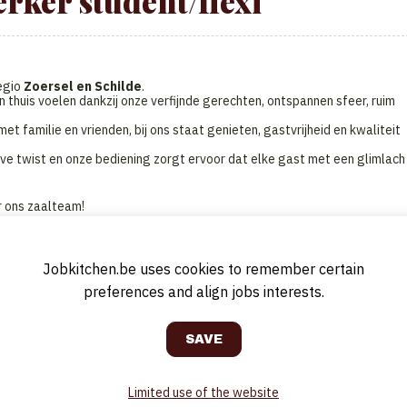
ker student/flexi
regio
Zoersel en Schilde
.
n thuis voelen dankzij onze verfijnde gerechten, ontspannen sfeer, ruim
et familie en vrienden, bij ons staat genieten, gastvrijheid en kwaliteit
ve twist en onze bediening zorgt ervoor dat elke gast met een glimlach
r ons zaalteam!
n of weekends?
lijft in de horeca?
feer en service hand in hand gaan!
Jobkitchen.be uses cookies to remember certain
preferences and align jobs interests.
van onze gastvrijheid.
niet van het contact met mensen.
Limited use of the website