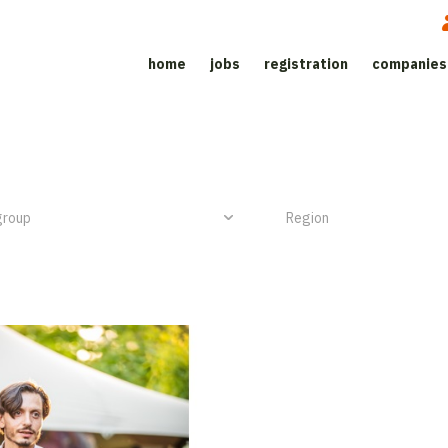
home
jobs
registration
companies
Job site for the catering sector
NIEUW ITEM