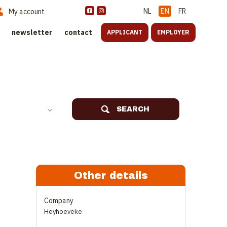
NL
EN
FR
My account
newsletter
contact
APPLICANT
EMPLOYER
SEARCH
Other details
Company
Heyhoeveke