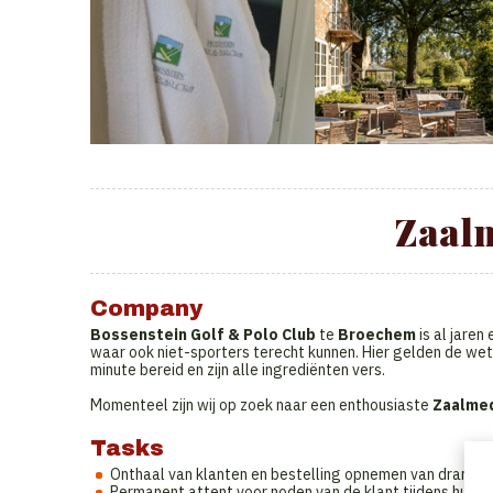
Zaal
Company
Bossenstein Golf & Polo Club
te
Broechem
is al jare
waar ook niet-sporters terecht kunnen. Hier gelden de we
minute bereid en zijn alle ingrediënten vers.
Momenteel zijn wij op zoek naar een enthousiaste
Zaalme
Tasks
Onthaal van klanten en bestelling opnemen van dranke
Permanent attent voor noden van de klant tijdens hun 