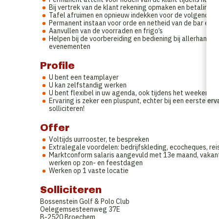
Bij vertrek van de klant rekening opmaken en betaling 
Tafel afruimen en opnieuw indekken voor de volgende k
Permanent instaan voor orde en netheid van de bar en in
Aanvullen van de voorraden en frigo’s
Helpen bij de voorbereiding en bediening bij allerhande 
evenementen
Profile
U bent een teamplayer
U kan zelfstandig werken
U bent flexibel in uw agenda, ook tijdens het weekend
Ervaring is zeker een pluspunt, echter bij een eerste er
solliciteren!
Offer
Voltijds uurrooster, te bespreken
Extralegale voordelen: bedrijfskleding, ecocheques, re
Marktconform salaris aangevuld met 13e maand, vakan
werken op zon- en feestdagen
Werken op 1 vaste locatie
Solliciteren
Bossenstein Golf & Polo Club
Oelegemsesteenweg 37E
B-2520 Broechem