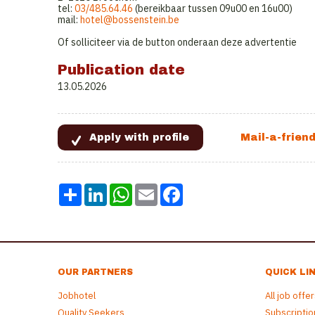
tel:
0
3/485.64.46
(bereikbaar tussen 09u00 en 16u00)
mail:
hotel@bossenstein.be
Of solliciteer via de button onderaan deze advertentie
Publication date
13.05.2026
Share
LinkedIn
WhatsApp
Email
Facebook
OUR PARTNERS
QUICK LI
Jobhotel
All job offe
Quality Seekers
Subscriptio