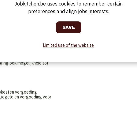
Jobkitchen.be uses cookies to remember certain
ontvangen
lanten
preferences and align jobs interests.
 de zaal
horeca activiteiten en
Limited use of the website
varing ook mogelijkheid tot
iskosten vergoeding
tiegeld en vergoeding voor