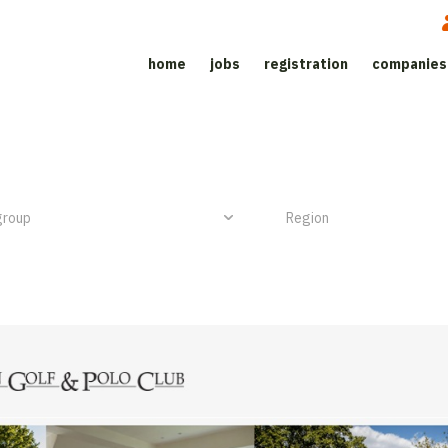
home
jobs
registration
companies
Job site for the catering sector
NIEUW ITEM