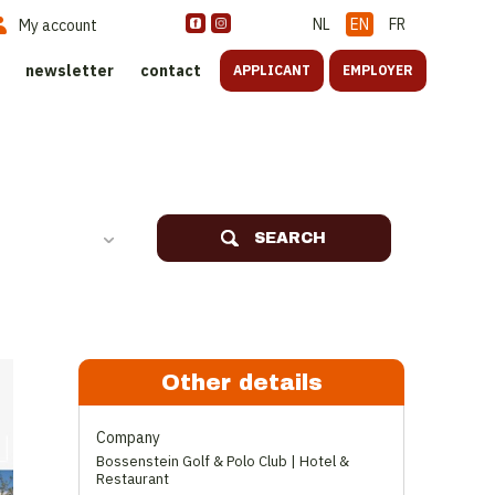
NL
EN
FR
My account
newsletter
contact
APPLICANT
EMPLOYER
SEARCH
Other details
Company
Bossenstein Golf & Polo Club | Hotel &
Restaurant