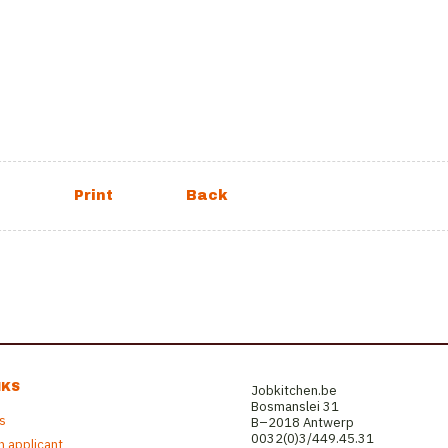
NKS
Jobkitchen.be
Bosmanslei 31
rs
B–2018 Antwerp
0032(0)3/449.45.31
n applicant