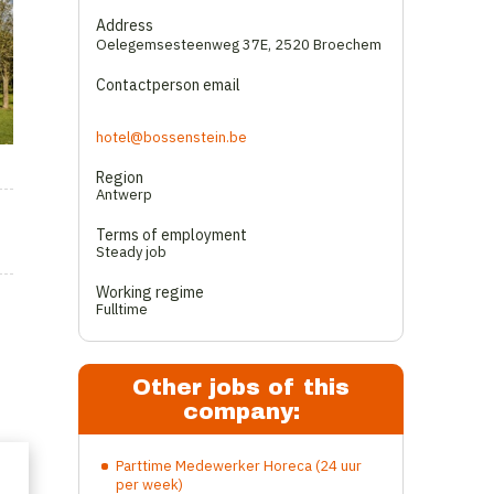
Address
Oelegemsesteenweg 37E
,
2520 Broechem
Contactperson email
hotel@bossenstein.be
Region
Antwerp
Terms of employment
Steady job
Working regime
Fulltime
Other jobs of this
company:
Parttime Medewerker Horeca (24 uur
per week)