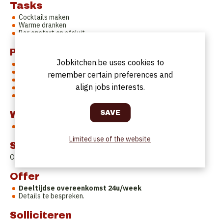
Tasks
Cocktails maken
Warme dranken
Bar opstart en afsluit
Profile
Jobkitchen.be uses cookies to
Verzorgd voorkomen
Ervaring in de horeca
remember certain preferences and
Minimum leeftijd 20 jaar
align jobs interests.
Engels- of Nederlandstalig
Bereid om lange uren te werken
Work Schedule
Uren en werkdagen te bespreken.
Limited use of the website
Start date
Onmiddellijk
Offer
Deeltijdse overeenkomst 24u/week
Details te bespreken.
Solliciteren