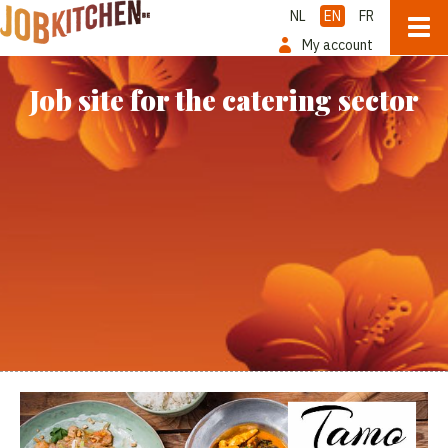
NL
EN
FR
My account
Job site for the catering sector