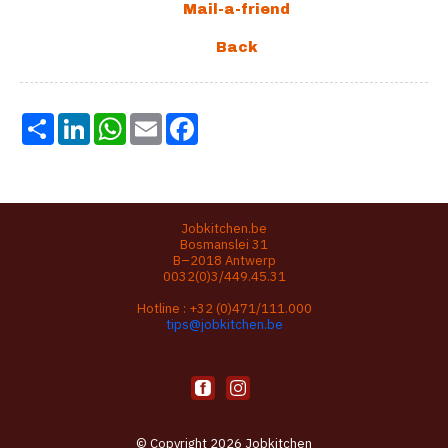
Share
LinkedIn
WhatsApp
Email
Facebook
Jobkitchen.be
Bosmanslei 31
B–2018 Antwerp
0032(0)3/449.45.31
Hotline :
+32 (0)471/111.000
tips@jobkitchen.be
© Copyright 2026 Jobkitchen