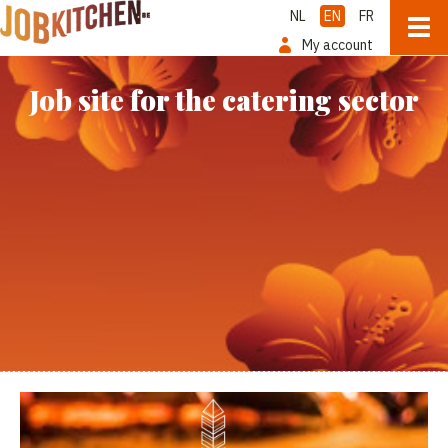
NL
EN
FR
My account
Job site for the catering sector