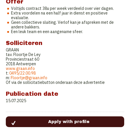
Offer
Voltijds contract 38u per week verdeeld over vier dagen.
Extra voordelen na een half jaar in dienst en positieve
evaluatie.
Geen collectieve sluiting. Verlof kan je afspreken met de
andere bakkers.
Een leuk team en een aangename sfeer.
Solliciteren
GRAAN
tav. Floortje De Ley
Provinciestraat 60
2018 Antwerpen
www.graan.info
t:
0495/22.00.98
m:
Floortje@graan.info
Of via de sollicitatiebutton onderaan deze advertentie
Publication date
15.07.2025