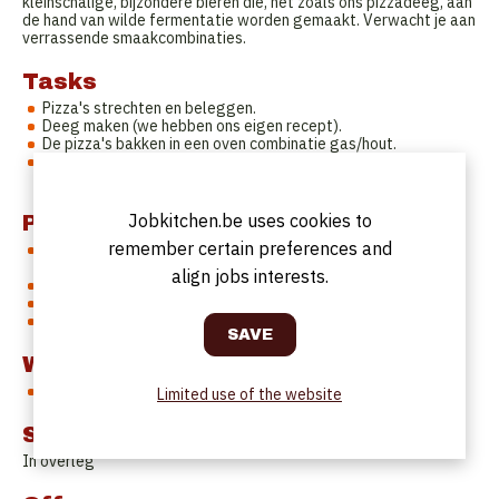
kleinschalige, bijzondere bieren die, net zoals ons pizzadeeg, aan
de hand van wilde fermentatie worden gemaakt. Verwacht je aan
verrassende smaakcombinaties.
Tasks
Pizza's strechten en beleggen.
Deeg maken (we hebben ons eigen recept).
De pizza's bakken in een oven combinatie gas/hout.
Samen met de drie andere bakkers toppings bedenken,
desserten en voorgerechten uitwerken.
Jobkitchen.be uses cookies to
Profile
remember certain preferences and
Het is iets wat je graag doet. Motivatie is belangrijker dan
kennis.
align jobs interests.
Je kan goed werken in een team.
Je leert graag bij.
Je kan tempo aanhouden.
Work Schedule
4 dagen week waarvan ook weekend
Limited use of the website
Start date
In overleg