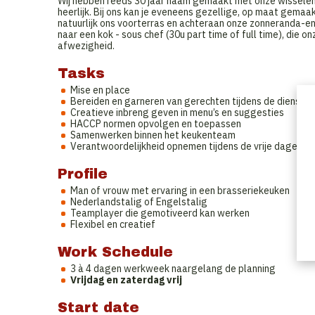
Wij hebben reeds 30 jaar naam gemaakt met onze wissele
heerlijk. Bij ons kan je eveneens gezellige, op maat gem
natuurlijk ons voorterras en achteraan onze zonneranda-en 
naar een kok - sous chef (30u part time of full time), die onz
afwezigheid.
Tasks
Mise en place
Bereiden en garneren van gerechten tijdens de dienst
Creatieve inbreng geven in menu’s en suggesties
HACCP normen opvolgen en toepassen
Samenwerken binnen het keukenteam
Verantwoordelijkheid opnemen tijdens de vrije dagen va
Profile
Man of vrouw met ervaring in een brasseriekeuken
Nederlandstalig of Engelstalig
Teamplayer die gemotiveerd kan werken
Flexibel en creatief
Work Schedule
3 à 4 dagen werkweek naargelang de planning
Vrijdag en zaterdag vrij
Start date