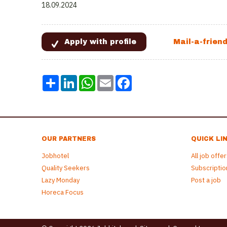
18.09.2024
Share
LinkedIn
WhatsApp
Email
Facebook
OUR PARTNERS
QUICK LI
Jobhotel
All job offe
Quality Seekers
Subscriptio
Lazy Monday
Post a job
Horeca Focus