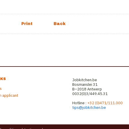
NKS
Jobkitchen.be
Bosmanslei 31
rs
B–2018 Antwerp
0032(0)3/449.45.31
n applicant
Hotline :
+32 (0)471/111.000
tips@jobkitchen.be