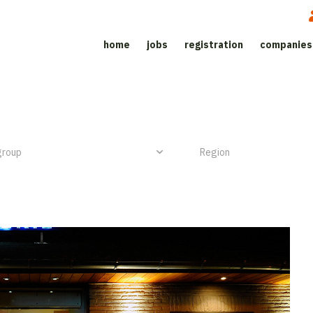
home
jobs
registration
companies
Job site for the catering sector
NIEUW ITEM