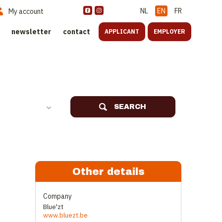
NL
EN
FR
My account
newsletter
contact
APPLICANT
EMPLOYER
SEARCH
Other details
Company
Blue'zt
www.bluezt.be