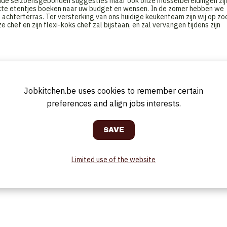
nde seizoensgebonden suggesties maar ook onze mosselbereidingen zij
aakte etentjes boeken naar uw budget en wensen. In de zomer hebben we
achterterras. Ter versterking van ons huidige keukenteam zijn wij op zo
e chef en zijn flexi-koks chef zal bijstaan, en zal vervangen tijdens zijn
Jobkitchen.be uses cookies to remember certain
preferences and align jobs interests.
n de chef
Limited use of the website