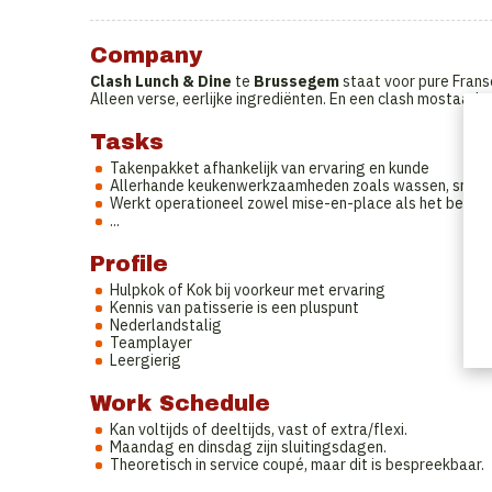
Company
Clash Lunch & Dine
te
Brussegem
staat voor pure Frans
Alleen verse, eerlijke ingrediënten. En een clash mostaad, a
Tasks
Takenpakket afhankelijk van ervaring en kunde
Allerhande keukenwerkzaamheden zoals wassen, snijden,
Werkt operationeel zowel mise-en-place als het berei
...
Profile
Hulpkok of Kok bij voorkeur met ervaring
Kennis van patisserie is een pluspunt
Nederlandstalig
Teamplayer
Leergierig
Work Schedule
Kan voltijds of deeltijds, vast of extra/flexi.
Maandag en dinsdag zijn sluitingsdagen.
Theoretisch in service coupé, maar dit is bespreekbaar.