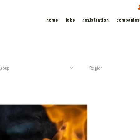
home
jobs
registration
companies
Job site for the catering sector
NIEUW ITEM