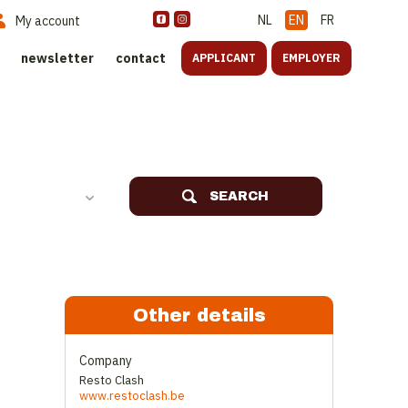
NL
EN
FR
My account
newsletter
contact
APPLICANT
EMPLOYER
SEARCH
Other details
Company
Resto Clash
www.restoclash.be