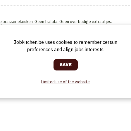
e brasseriekeuken. Geen tralala. Geen overbodige extraatjes.
f en toe.
Jobkitchen.be uses cookies to remember certain
preferences and align jobs interests.
 bakken, ...
den en garneren van gerechten
Limited use of the website