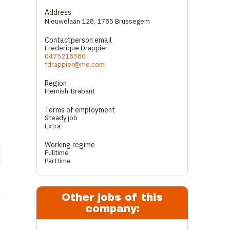
Address
Nieuwelaan 128
,
1785 Brussegem
Contactperson email
Frederique Drappier
0475218380
fdrappier@me.com
Region
Flemish-Brabant
Terms of employment
Steady job
Extra
Working regime
Fulltime
Parttime
Other jobs of this
company: