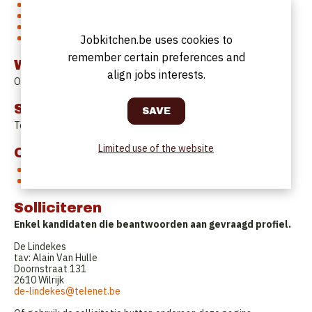
Stressbestendig en positief ingesteld
Minimum 2 jaren ervaring in een hoogvolume horecazaak
Teamplayer
Perfect Nederlandstalig is noodzakelijk
Jobkitchen.be uses cookies to
remember certain preferences and
Work Schedule
align jobs interests.
Overeen te komen
Start date
Te bespreken.
Limited use of the website
Offer
Verloning in lijn met capaciteiten kandidaat
Voltijds contract
Solliciteren
Enkel kandidaten die beantwoorden aan gevraagd profiel.
De Lindekes
tav: Alain Van Hulle
Doornstraat 131
2610 Wilrijk
de-lindekes@telenet.be