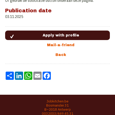
Of gebruik de sollicitatie button onderaan deze pagina.
Publication date
03.11.2025
Share
LinkedIn
WhatsApp
Email
Facebook
Jobkitchen.be
Bosmanslei 31
B–2018 Antwerp
0032(0)3/449.45.31