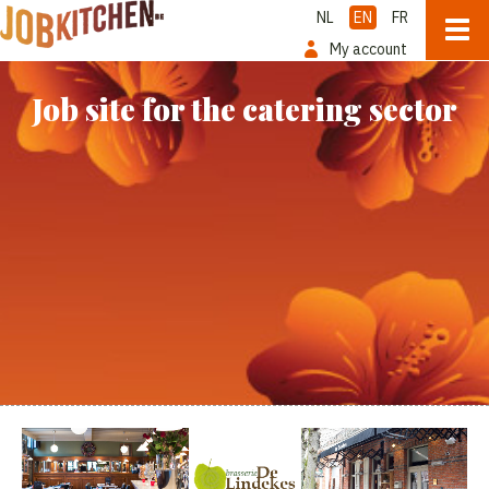
NL
EN
FR
My account
Job site for the catering sector