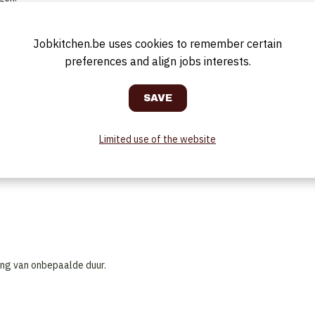
ken van gerechten.
 werkplek volgens de standaarden van Le Mystique.
fety.
Jobkitchen.be uses cookies to remember certain
preferences and align jobs interests.
 samenwerking en goede communicatie zijn erg belangrijk.
Limited use of the website
ing van onbepaalde duur.