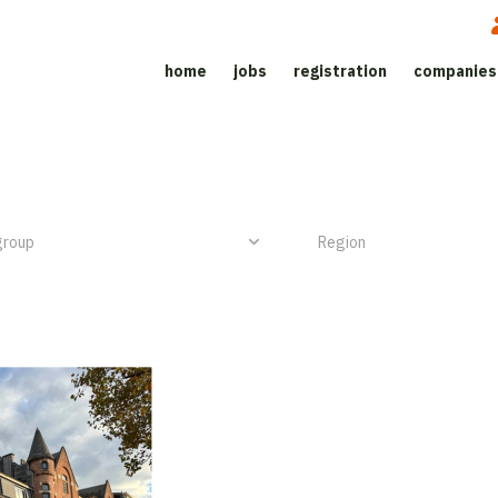
home
jobs
registration
companies
Job site for the catering sector
NIEUW ITEM