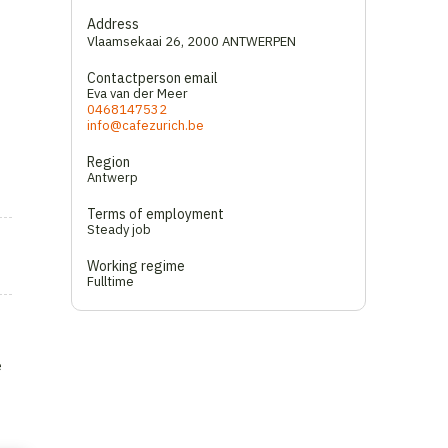
Address
Vlaamsekaai 26
,
2000 ANTWERPEN
Contactperson email
Eva van der Meer
0468147532
info@cafezurich.be
Region
Antwerp
Terms of employment
Steady job
Working regime
Fulltime
e