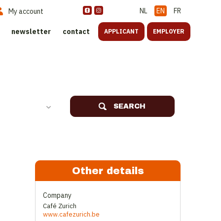
NL
EN
FR
My account
newsletter
contact
APPLICANT
EMPLOYER
SEARCH
Other details
Company
Café Zurich
www.cafezurich.be