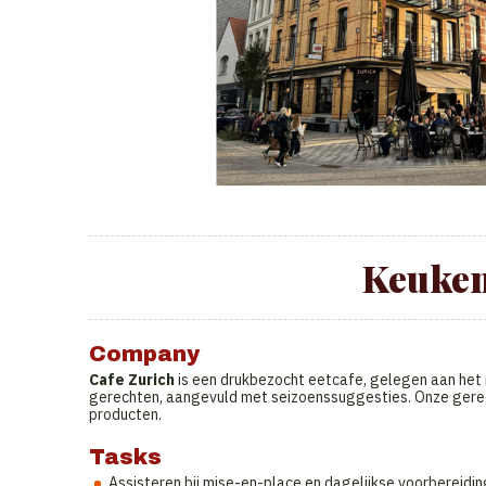
Keuke
Company
Cafe Zurich
is een drukbezocht eetcafe, gelegen aan het 
gerechten, aangevuld met seizoenssuggesties. Onze gerec
producten.
Tasks
Assisteren bij mise-en-place en dagelijkse voorbereidin