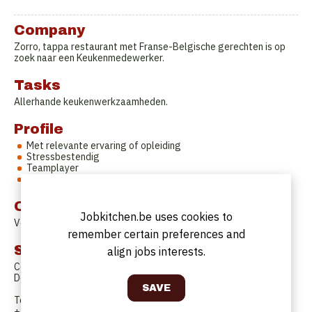
Company
Zorro, tappa restaurant met Franse-Belgische gerechten is op
zoek naar een Keukenmedewerker.
Tasks
Allerhande keukenwerkzaamheden.
Profile
Met relevante ervaring of opleiding
Stressbestendig
Teamplayer
Eigen inbreng mogelijk
Offer
Jobkitchen.be uses cookies to
Voltijds contract.
remember certain preferences and
Solliciteren
align jobs interests.
Contactpersoon bij de sollicitatie:
Dogan Ali
Telefoonnummer:
+3247168885