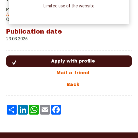
Limited use of the website
Mailadres voor sollicitatie:
Alidogan70@hotmail.com
Of via de button onderaan deze advertentie
Publication date
23.03.2026
Share
LinkedIn
WhatsApp
Email
Facebook