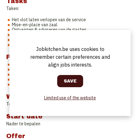
Tasks
Taken:
Het vlot laten verlopen van de service
Mise-en-place van zaal
Ontvangen & adviseren van de gasten
Opnemen van bestellingen
Serveren van dranken en gerechten
Zorgen voor de rekening (eigen kassa)
Jobkitchen.be uses cookies to
Profile
remember certain preferences and
align jobs interests.
Min. 5 jaar horeca-ervaring
Met verantwoordelijkheidszin
Persoon die zowel goed in team als alleen kan werken
Teamplayer met capaciteiten als goede kelner/dienster
Blanco strafblad | Attest van goed gedrag en zeden
Work Schedule
Limited use of the website
Te bespreken. Voltijds.
Start date
Nader te bepalen
Offer