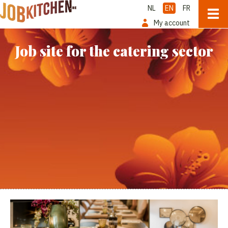
NL
EN
FR
My account
Job site for the catering sector