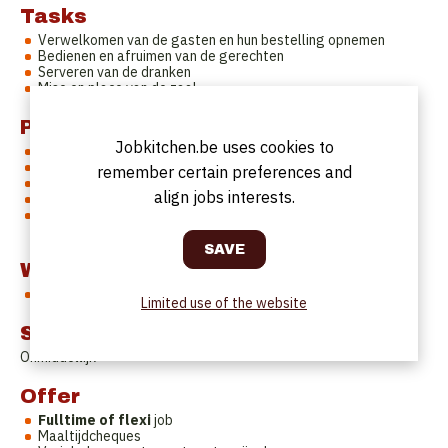
Tasks
Verwelkomen van de gasten en hun bestelling opnemen
Bedienen en afruimen van de gerechten
Serveren van de dranken
Mise en place van de zaal
Profile
Jobkitchen.be uses cookies to
Je hebt ervaring in de sector;
Je kan zelfstandig werken en hebt weinig aansturing nodig;
remember certain preferences and
Je bent stipt en we kunnen op je rekenen;
align jobs interests.
Je hebt een net voorkomen
Doorgroei mogelijkheid tot verantwoordelijke met weekend
dag vrij ( enkel verantwoordelijke)
Work Schedule
Variabel
Limited use of the website
Start date
Onmiddellijk
Offer
Fulltime of flexi
job
Maaltijdcheques