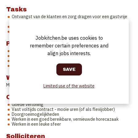
Tasks
Ontvangst van de klanten en zorg dragen voor een gastvrije
sfeer
Organisatie van de zaal, het aansturen van de collega's
Meewerken tijdens de dienst en voorbereiding
Jobkitchen.be uses cookies to
Profile
remember certain preferences and
Dynamisch persoon met relevante ervaring
align jobs interests.
Goed voorkomen, communicatief en verantwoordelijk
Perfect Nederlandstalig
Collegiaal en stipt
Work Schedule
Mooi uren
Limited use of the website
Offer
Goede verloning
Vast voltijds contract - mooie uren (of als flexijobber)
Doorgroeimogelijkheden
Werken in een goed bereikbare, vernieuwde horecazaak
Werken in een leuke sfeer
Solliciteren