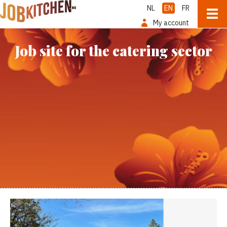
NL
EN
FR
My account
Job site for the catering sector