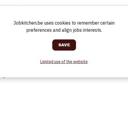
rdt binnenkort de brasserie met buitenterras 'rooftop' geopend.
Jobkitchen.be uses cookies to remember certain
preferences and align jobs interests.
Limited use of the website
dig