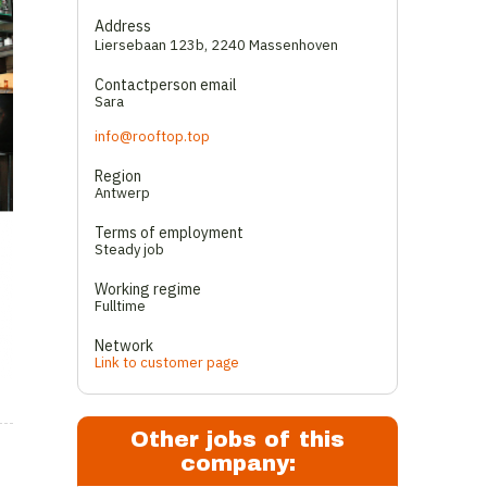
Address
Liersebaan 123b
,
2240 Massenhoven
Contactperson email
Sara
info@rooftop.top
Region
Antwerp
Terms of employment
Steady job
Working regime
Fulltime
Network
Link to customer page
Other jobs of this
company: