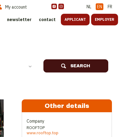
NL
EN
FR
My account
newsletter
contact
APPLICANT
EMPLOYER
SEARCH
Other details
Company
ROOFTOP
www.rooftop.top