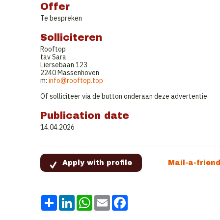
Offer
Te bespreken
Solliciteren
Rooftop
tav Sara
Liersebaan 123
2240 Massenhoven
m:
info@rooftop.top
Of solliciteer via de button onderaan deze advertentie
Publication date
14.04.2026
Share
LinkedIn
WhatsApp
Email
Facebook