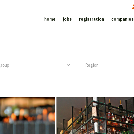
home
jobs
registration
companies
Job site for the catering sector
NIEUW ITEM