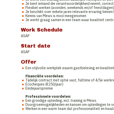
Je bent iemand die verantwoordelijkheid neemt, correc
Flexibel werken (avonden, weekends en/of feestdagen) ho
Je beschikt over enkele jaren relevante ervaring binnen 
Kennis van Mews is mooi meegenomen
Je werkt graag samen in een team waar kwaliteit centr
Work Schedule
ASAP
Start date
ASAP
Offer
​​​​Een stijlvolle werkplek waarin gastbeleving en kwalite
Financiële voordelen:
Tijdelijk contract met optie vast, fulltime of 4/5e werk
Ecocheques (€250/jaar)
Eindejaarspremie
Professionele voordelen:
Een grondige opleiding, incl. training in Mews.
Doorgroeimogelijkheden en kansen om opleidingen te v
Werken in een warm team dat professionaliteit en kwal