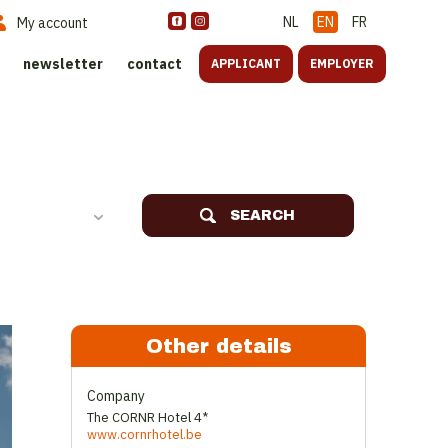
NL
EN
FR
My account
newsletter
contact
APPLICANT
EMPLOYER
SEARCH
Other details
Company
The CORNR Hotel 4*
www.cornrhotel.be