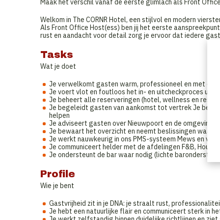
Maak het verschil vanaf de eerste glimlach als Front Off
Welkom in The CORNR Hotel, een stijlvol en modern vierster
Als Front Office Host(ess) ben jij het eerste aanspreekpun
rust en aandacht voor detail zorg je ervoor dat iedere gas
Tasks
Wat je doet
Je verwelkomt gasten warm, professioneel en met opr
Je voert vlot en foutloos het in- en uitcheckproces uit
Je beheert alle reserveringen (hotel, wellness en restau
Je begeleidt gasten van aankomst tot vertrek Je bean
helpen
Je adviseert gasten over Nieuwpoort en de omgeving
Je bewaart het overzicht en neemt beslissingen waar n
Je werkt nauwkeurig in ons PMS-systeem Mews en voert 
Je communiceert helder met de afdelingen F&B, Housek
Je ondersteunt de bar waar nodig (lichte barondersteun
Profile
Wie je bent
Gastvrijheid zit in je DNA: je straalt rust, professionalit
Je hebt een natuurlijke flair en communiceert sterk in h
Je werkt zelfstandig binnen duidelijke richtlijnen en zi