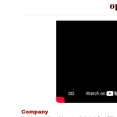
o
Company