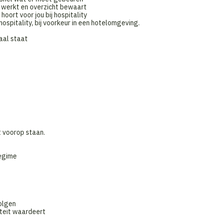
t werkt en overzicht bewaart
ort voor jou bij hospitality
hospitality, bij voorkeur in een hotelomgeving.
aal staat
it voorop staan.
regime
olgen
iteit waardeert