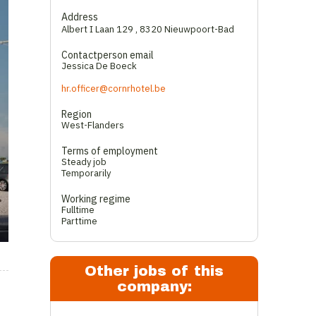
Address
Albert I Laan 129
,
8320 Nieuwpoort-Bad
Contactperson email
Jessica De Boeck
hr.officer@cornrhotel.be
Region
West-Flanders
Terms of employment
Steady job
Temporarily
Working regime
Fulltime
Parttime
Other jobs of this
company: