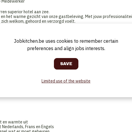
ice Medewerker
ren superior hotel aan zee.
t en het warme gezicht van onze gastbeleving. Met jouw professionalitei
t zich welkom, gehoord en verzorgd voelt.
Jobkitchen.be uses cookies to remember certain
preferences and align jobs interests.
echte aandacht
rant), telefonisch en per e-mail
twoordt vragen en denkt (pro)actief mee om gasten zo goed mogelijk te
odig
Limited use of the website
administratieve taken uit
eeping, etc
ing)
eit en warmte uit
et Nederlands, Frans en Engels
et snel wat er moet gebeuren