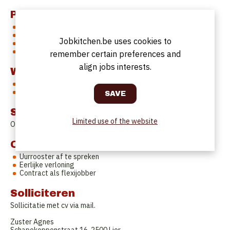
Profile
Nederlandstalig
Verzorgd voorkomen
Jobkitchen.be uses cookies to
Enthousiaste teamspeler
Flexibel
remember certain preferences and
align jobs interests.
Work Schedule
dinsdag-, woensdag- en vrijdagmiddag van 11u tot 18u
verder af te spreken
Start date
Limited use of the website
Onmiddellijk.
Offer
Uurrooster af te spreken
Eerlijke verloning
Contract als flexijobber
Solliciteren
Sollicitatie met cv via mail.
Zuster Agnes