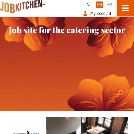
NL
EN
FR
My account
Job site for the catering sector