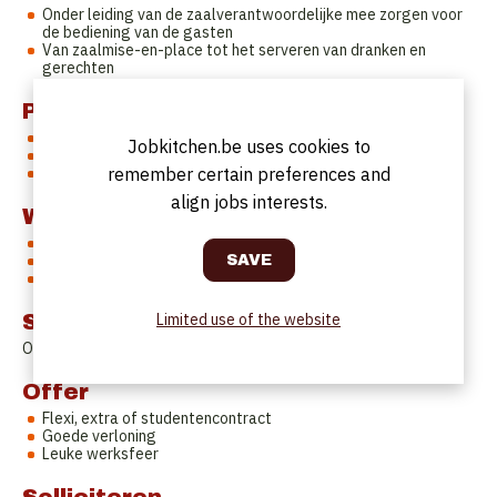
Onder leiding van de zaalverantwoordelijke mee zorgen voor
de bediening van de gasten
Van zaalmise-en-place tot het serveren van dranken en
gerechten
Profile
Liefst ervaring maar niet noodzakelijk
Jobkitchen.be uses cookies to
Gemotiveerd
remember certain preferences and
Teamspirit
align jobs interests.
Work Schedule
Voornamelijk weekendwerk (vrijdag, zaterdag en/of zondag)
Uurrooster in onderling overleg af te spreken
Maandag en dinsdag zijn sluitingsdagen
Limited use of the website
Start date
Onmiddellijk.
Offer
Flexi, extra of studentencontract
Goede verloning
Leuke werksfeer