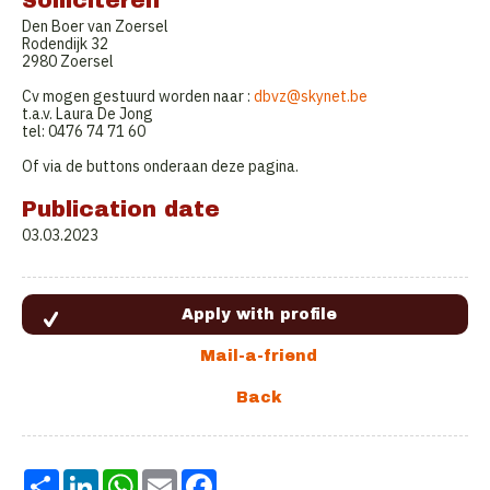
Solliciteren
Den Boer van Zoersel
Rodendijk 32
2980 Zoersel
Cv mogen gestuurd worden naar :
dbvz@skynet.be
t.a.v. Laura De Jong
tel: 0476 74 71 60
Of via de buttons onderaan deze pagina.
Publication date
03.03.2023
Share
LinkedIn
WhatsApp
Email
Facebook