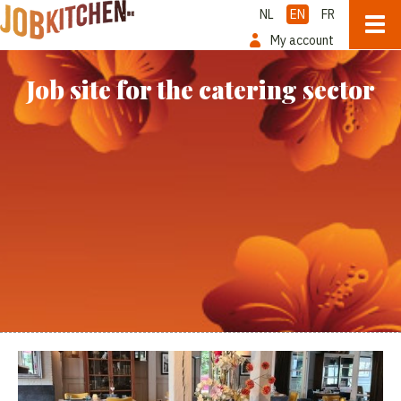
NL
EN
FR
My account
Job site for the catering sector