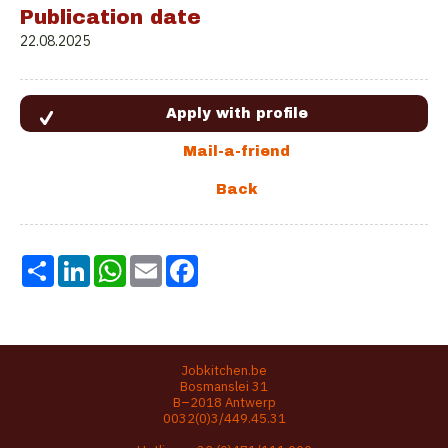
Publication date
22.08.2025
Share
LinkedIn
WhatsApp
Email
Facebook
Jobkitchen.be
Bosmanslei 31
B–2018 Antwerp
0032(0)3/449.45.31