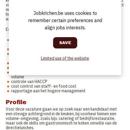
keukenactiviteiten in het bedrijf. Je maakt menu's en recepten op
volgens het concept, schrijft technische fiches uit en legt contact
met de leveranciers. Je ondersteunt aanwerving en training van
Jobkitchen.be uses cookies to
het keukenteam en overziet alle voorbereidingen voorafgaand
aan de opstart.
remember certain preferences and
align jobs interests.
Eens de locatie open is sta je in voor:
de coördinatie van de keukenwerkzaamheden voor het
bedrijfsrestaurant (450 cvts. per dag)
verzorgen van lunches voor directie en interne events
coördinatie en aansturing van het keukenteam (6 personen),
Limited use of the website
planning en personeelsbeheer
aankoop, bestellingen en stockbeheer
contact met leveranciers en controle van leveringen
menu-engineering met oog voor duurzaamheid, kwaliteit en
volume
controle van HACCP
cost control van staff- en food cost
rapportage aan het hogere management
Profile
Voor deze vacature gaan we op zoek naar een kandidaat met
een stevige achtergrond in de keuken, bij voorkeur binnen een
volume-omgeving, zoals bijv. catering of bedrijfsrestauratie,
maar ook de skills om gastronomisch te koken omwille van de
directielunches.