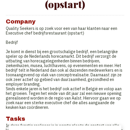
(opstart)
Company
Quality Seekers is op zoek voor een van haar klanten naar een
Executive chef bedrijfsrestaurant (opstart)
Bedrijf
Je komt in dienst bij een grootschalige bedrijf, een belangrijke
speler op de Nederlands horecamarkt. Dit bedrijf verzorgt de
uitbating van horecagelegenheden binnen bedrijven,
ziekenhuizen, musea, luchthavens, op evenementen en meer. Het
bedrijf telt in Nederland dan ook al duizenden medewerkers en is
toonaangevend op vlak van conceptrealisatie. Daarnaast zijn ze
ook zeer actief op gebied van duurzaamheid, gezondheid en
employer branding.
Sinds enkele jaren is het bedrijf ook actief in België en volop aan
het groeien. Tegen het einde van dit jaar zal een nieuwe opening
gerealiseerd worden in de regio van Aalst. Hiervoor gaan we op
zoek naar een sterke executive chef die alles aangaande de
keuken kan coördineren.
Tasks
In deze functie realiseer je in eerste plaats de opstart van alle