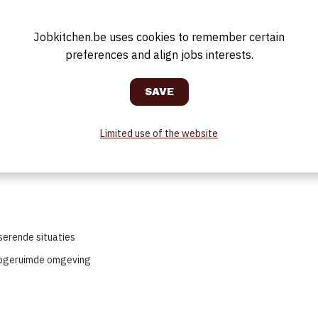
Jobkitchen.be uses cookies to remember certain
preferences and align jobs interests.
r of je parkeert je Velo in het Antwerps fietspunt voor de deur.
s parttime contract of flexi is mogelijk
ues.
Limited use of the website
 je maakt onze gewenste Jardin Public-gastervaring steeds opnieuw waa
n en gerechten
serende situaties
 opgeruimde omgeving