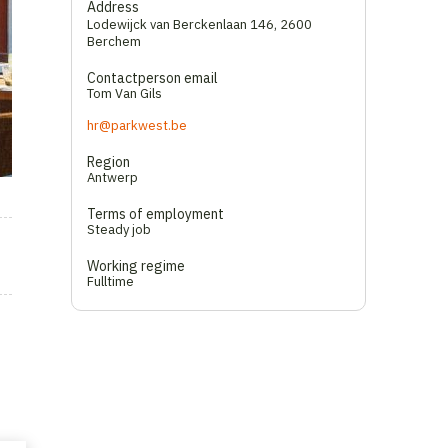
Address
Lodewijck van Berckenlaan 146
,
2600
Berchem
Contactperson email
Tom Van Gils
hr@parkwest.be
Region
Antwerp
Terms of employment
Steady job
Working regime
Fulltime