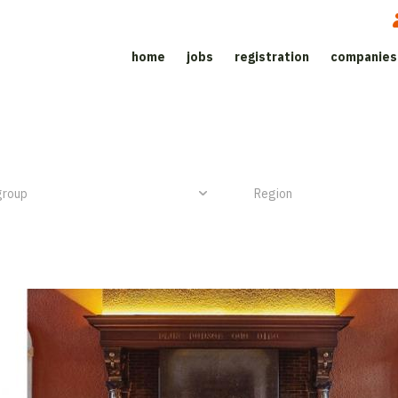
home
jobs
registration
companies
Job site for the catering sector
NIEUW ITEM