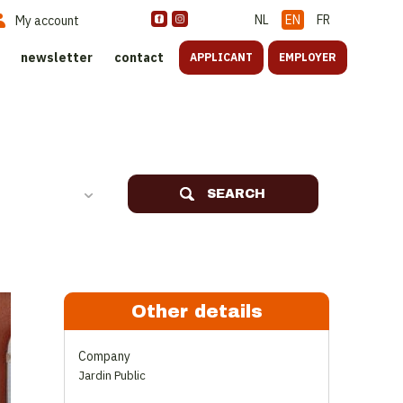
NL
EN
FR
My account
newsletter
contact
APPLICANT
EMPLOYER
SEARCH
Other details
Company
Jardin Public