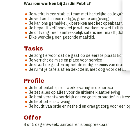
Waarom werken bij Jardin Public?
Je werkt in een stabiel team met hartelijke collega’s
Je vertoeft in een rustige, groene omgeving
Je kan ons gemakkelijk bereiken met het openbaar vervoe
Je bepaalt zelf hoeveel je wilt werken: zowel fulltime al
Je ontvangt een aantrekkelijk salaris met maaltijdcheq
Elke werkdag een gezonde maaltijd.
Tasks
Je zorgt ervoor dat de gast op de eerste plaats komt,
Je verricht de mise en place voor service
Je staat de gasten bij met de nodige kennis van dranke
Je ruimt je tafels af en dekt ze in, met oog voor detail
Profile
Je hebt enkele jaren werkervaring in de horeca
Je zet alles op alles voor de ultieme klantbeleving
Je bent verantwoordelijk en reageert proactief in stres
Je hebt pit en schwung
Je houdt van orde en netheid en draagt zorg voor een
Offer
4 of 5 dagen/week: uurrooster is bespreekbaar