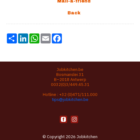
Share
LinkedIn
WhatsApp
Email
Facebook
Jobkitchen.be
Bosmanslei 31
B–2018 Antwerp
0032(0)3/449.45.31
Hotline :
+32 (0)471/111.000
tips@jobkitchen.be
© Copyright 2026 Jobkitchen