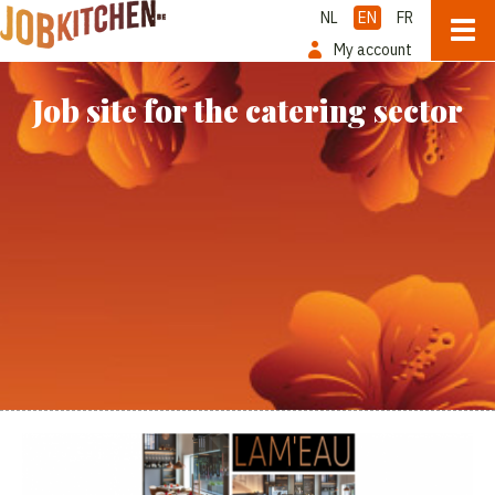
NL
EN
FR
My account
Job site for the catering sector