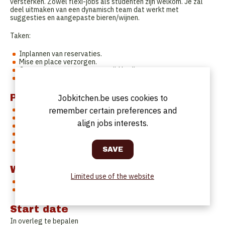
versterken. Zowel flexi-jobs als studenten zijn welkom. Je zal
deel uitmaken van een dynamisch team dat werkt met
suggesties en aangepaste bieren/wijnen.
Taken:
Inplannen van reservaties.
Mise en place verzorgen.
Gasten ontvangen en toegewijd bedienen.
Zorgen voor een vlotte service tussen zaal en keuken.
Profile
Jobkitchen.be uses cookies to
M/V
remember certain preferences and
Zelfstandig kunnen werken.
align jobs interests.
Ervaring in een gelijkaardige functie.
Kennis van wijnen is een pluspunt.
Nederlandstalig.
Woonachtig rond Mechelen
Work Schedule
Limited use of the website
Maandag - zaterdag: zowel lunch als diner.
Zondag: gesloten.
Start date
In overleg te bepalen