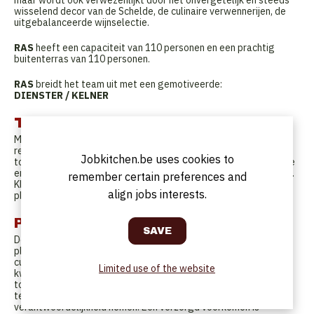
wisselend decor van de Schelde, de culinaire verwennerijen, de
uitgebalanceerde wijnselectie.
RAS
heeft een capaciteit van 110 personen en een prachtig
buitenterras van 110 personen.
RAS
breidt het team uit met een gemotiveerde:
DIENSTER / KELNER
Tasks
Mise-en-place van de zaal, onderhoud van het tafelgerei,
reiniging van menu- en wijnkaarten, kortom zorgen dat de zaal
Jobkitchen.be uses cookies to
tot in de puntjes in orde is. Tijdens de service: beleefde, correcte
en vlekkeloze bediening van de klanten, steeds met de glimlach.
remember certain preferences and
Klantentevredenheid staat altijd centraal. Wijnkennis is een
align jobs interests.
pluspunt en kunnen adviseren wanneer de klant daarom vraagt.
Profile
Degelijke horeca/hotelopleiding. Professionele ervaring is een
pluspunt. Je bent gemotiveerd, gepassioneerd door het vak en
culinair onderlegd. Je ziet werk en stelt jezelf hoge
Limited use of the website
kwaliteitseisen, die aansluiten bij de visie van RAS. Onze
toekomstige collega is sociaal, functioneert goed in
teamverband maar kan ook zelfstandig werken en
verantwoordelijkheid nemen. Een verzorgd voorkomen is