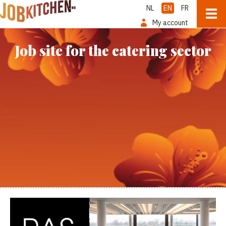
NL
EN
FR
My account
Job site for the catering sector