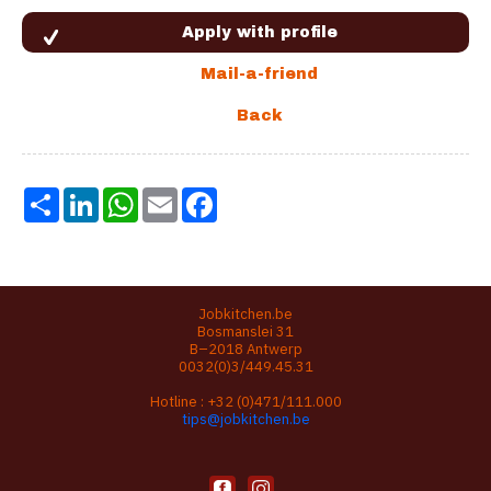
Share
LinkedIn
WhatsApp
Email
Facebook
Jobkitchen.be
Bosmanslei 31
B–2018 Antwerp
0032(0)3/449.45.31
Hotline :
+32 (0)471/111.000
tips@jobkitchen.be