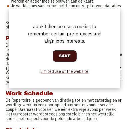
werken en actief mee te bouwen aan de kaart.
Je werkt nauw samen met het team en zorgt ervoor dat alles
vlot verloopt, zowel tijdens de voorbereiding als tijdens de
service.
Kortom, een rol met verantwoordelijkheid, creativiteit en impact
Jobkitchen.be uses cookies to
binnen de keuken.
remember certain preferences and
Profile
align jobs interests.
De Repertoire zoekt iemand met een stevige basiskennis van de
koude keuken en ervaring in een professionele horecazaak.
Je kent de klassieke bereidingen en technieken, en je weet hoe je
deze op een moderne en verzorgde manier brengt.
Je hebt een goed inzicht in de mise-en-place, bewaart overzicht
tijdens de service en kan zelfstandig uw werkplaats organiseren.
Limited use of the website
We zoeken iemand met vakkennis, inzicht en maturiteit in de
keuken, die zijn of haar station zelfstandig kan dragen en mee wil
bouwen aan onze kwaliteit.
Work Schedule
De Repertoire is geopend van dinsdag tot en met zaterdag en er
wordt gewerkt in een doorlopend uurrooster zonder service
coupé. Daarnaast voorzien we één extra vrije avond per week.
Het uurrooster wordt steeds opgesteld binnen het wettelijk
kader, met respect voor de geldende arbeidstijden.