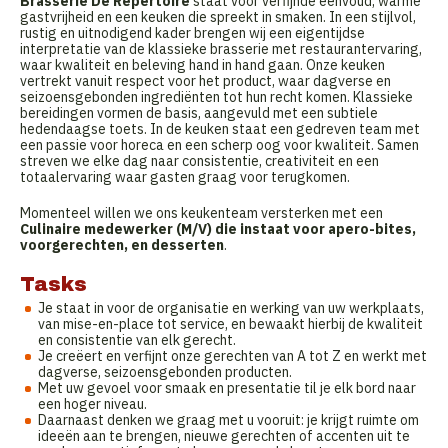
Brasserie De Repertoire
staat voor verfijnde eenvoud, warme
gastvrijheid en een keuken die spreekt in smaken. In een stijlvol,
rustig en uitnodigend kader brengen wij een eigentijdse
interpretatie van de klassieke brasserie met restaurantervaring,
waar kwaliteit en beleving hand in hand gaan. Onze keuken
vertrekt vanuit respect voor het product, waar dagverse en
seizoensgebonden ingrediënten tot hun recht komen. Klassieke
bereidingen vormen de basis, aangevuld met een subtiele
hedendaagse toets. In de keuken staat een gedreven team met
een passie voor horeca en een scherp oog voor kwaliteit. Samen
streven we elke dag naar consistentie, creativiteit en een
totaalervaring waar gasten graag voor terugkomen.
Momenteel willen we ons keukenteam versterken met een
Culinaire medewerker (M/V) die instaat voor apero-bites,
voorgerechten, en desserten
.
Tasks
Je staat in voor de organisatie en werking van uw werkplaats,
van mise-en-place tot service, en bewaakt hierbij de kwaliteit
en consistentie van elk gerecht.
Je creëert en verfijnt onze gerechten van A tot Z en werkt met
dagverse, seizoensgebonden producten.
Met uw gevoel voor smaak en presentatie til je elk bord naar
een hoger niveau.
Daarnaast denken we graag met u vooruit: je krijgt ruimte om
ideeën aan te brengen, nieuwe gerechten of accenten uit te