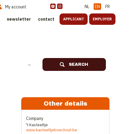
NL
EN
FR
My account
newsletter
contact
APPLICANT
EMPLOYER
SEARCH
Other details
Company
't Kasteeltje
www.kasteeltjeboechout.be