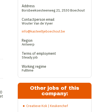
Address
Borsbeeksesteenweg 21
,
2530 Boechout
Contactperson email
Wouter Van de Vyver
info@kasteeltjeboechout.be
Region
Antwerp
Terms of employment
Steady job
Working regime
Fulltime
Other jobs of this
10
company:
et
Creatieve Kok | Keukenchef