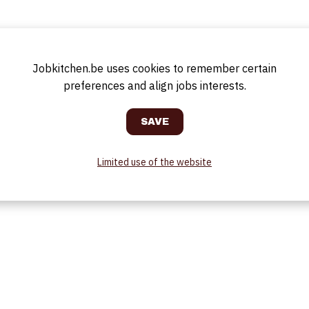
(FIFO)
rsing
en
Jobkitchen.be uses cookies to remember certain
 naar het management
preferences and align jobs interests.
ooktechnieken
Limited use of the website