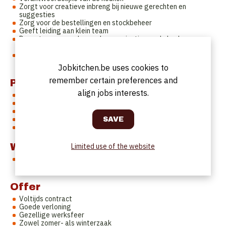
Zorgt voor creatieve inbreng bij nieuwe gerechten en
suggesties
Zorg voor de bestellingen en stockbeheer
Geeft leiding aan klein team
Draagt zorg voor de goede organisatie van de keuken van
mise-en-place tot service.
Werkt mee operationeel bij het bereiden en garneren van
gerechten
Jobkitchen.be uses cookies to
remember certain preferences and
Profile
align jobs interests.
Ervaring in een gelijkaardige functie
Dynamisch en creatief kok met verantwoordelijkheidszin
Collegiaal en sociaal
Flexibel en stressbestendig
Zeer goede kennis van het Nederlands
Work Schedule
Limited use of the website
Voltijds - 38u contract (mogelijkheid om 50u per week te
werken met netto-bruto overuren)
Offer
Voltijds contract
Goede verloning
Gezellige werksfeer
Zowel zomer- als winterzaak