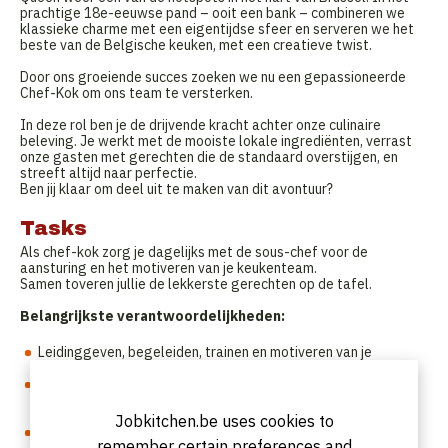
prachtige 18e-eeuwse pand – ooit een bank – combineren we
klassieke charme met een eigentijdse sfeer en serveren we het
beste van de Belgische keuken, met een creatieve twist.
Door ons groeiende succes zoeken we nu een gepassioneerde
Chef-Kok om ons team te versterken.
In deze rol ben je de drijvende kracht achter onze culinaire
beleving. Je werkt met de mooiste lokale ingrediënten, verrast
onze gasten met gerechten die de standaard overstijgen, en
streeft altijd naar perfectie.
Ben jij klaar om deel uit te maken van dit avontuur?
Tasks
Als chef-kok zorg je dagelijks met de sous-chef voor de
aansturing en het motiveren van je keukenteam.
Samen toveren jullie de lekkerste gerechten op de tafel.
Belangrijkste verantwoordelijkheden:
Leidinggeven, begeleiden, trainen en motiveren van je
keukenteam.
Je werkt samen met de head chef bij het ontwikkelen en
creëren van seizoensgebonden menu- en drankenkaarten die
passen bij ons culinair aanbod.
Jobkitchen.be uses cookies to
Zorgen voor goede communicatie met en samenwerking
remember certain preferences and