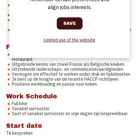
tussen zaal en keuken.
Opvolgen en bijsturen van de productiviteit en
align jobs interests.
personeelskosten.
Opvolging van de HACCP-regelgeving.
Beheren van de dagelijkse keukenactiviteiten, inclusief
inkoopen voorraadbeheer.
Innovatief zijn en nieuwe gerechten en presentatietechnieken
invoeren om onze gasten blijvend te verrassen.
Limited use of the website
Profile
Minimaal 3 jaar ervaring als Chef-Kok in een Frans-Belgisch
restaurant.
Uitgebreide kennis van zowel Franse als Belgische keuken.
Uitstekende leiderschaps- en communicatievaardigheden.
Vermogen om effectief te werken onder druk en tijdslimieten.
Je bent op de hoogte van de recente HACCP-richtlijnen.
Positieve werkhouding en passie voor koken.
Work Schedule
Fulltime
Variabel uurrooster
Vast of variabel uurrooster en vrije dagen zijn bespreekbaar.
Start date
Te bespreken