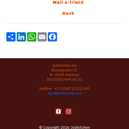
Share
LinkedIn
WhatsApp
Email
Facebook
Jobkitchen.be
Bosmanslei 31
B–2018 Antwerp
0032(0)3/449.45.31
Hotline :
+32 (0)471/111.000
tips@jobkitchen.be
© Copyright 2026 Jobkitchen