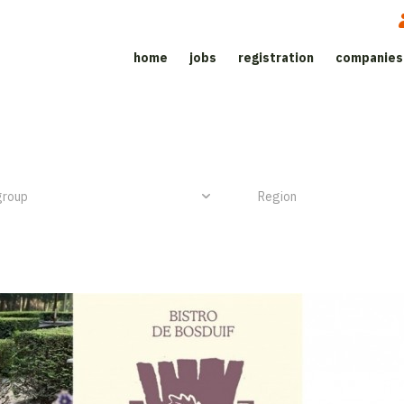
home
jobs
registration
companies
Job site for the catering sector
NIEUW ITEM