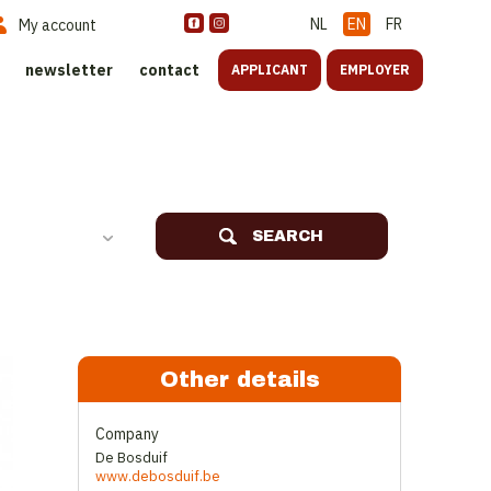
NL
EN
FR
My account
newsletter
contact
APPLICANT
EMPLOYER
SEARCH
Other details
Company
De Bosduif
www.debosduif.be