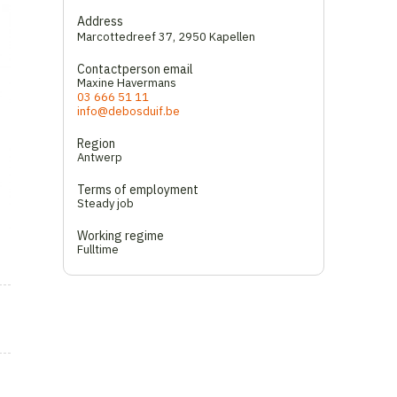
Address
Marcottedreef 37
,
2950 Kapellen
Contactperson email
Maxine Havermans
03 666 51 11
info@debosduif.be
Region
Antwerp
Terms of employment
Steady job
Working regime
Fulltime