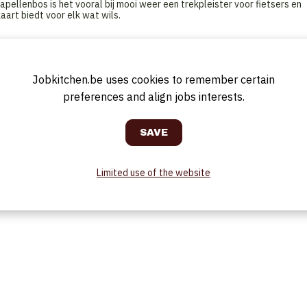
ellenbos is het vooral bij mooi weer een trekpleister voor fietsers en
art biedt voor elk wat wils.
Jobkitchen.be uses cookies to remember certain
preferences and align jobs interests.
e, flexibele medewerker die beschikt over eigen vervoer.
Limited use of the website