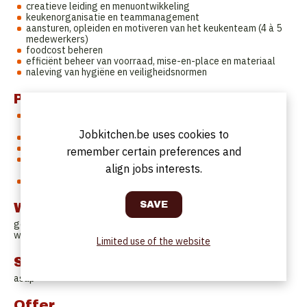
creatieve leiding en menuontwikkeling
keukenorganisatie en teammanagement
aansturen, opleiden en motiveren van het keukenteam (4 à 5
medewerkers)
foodcost beheren
efficiënt beheer van voorraad, mise-en-place en materiaal
naleving van hygiëne en veiligheidsnormen
Profile
aantoonbare ervaring als chef of souschef in een
gastronomische setting
Jobkitchen.be uses cookies to
creatief, gestructureerd en teamgericht
passie voor product, techniek en seizoensgebonden koken.
remember certain preferences and
leiderschapskwaliteiten en sterke zin voor
align jobs interests.
verantwoordelijkheid
teamplayer en motivator
Work Schedule
gesloten op zaterdagmiddag, zondag, maandag en
woensdagavond
Limited use of the website
Start date
asap
Offer