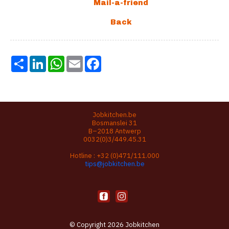
Share
LinkedIn
WhatsApp
Email
Facebook
Jobkitchen.be
Bosmanslei 31
B–2018 Antwerp
0032(0)3/449.45.31
Hotline :
+32 (0)471/111.000
tips@jobkitchen.be
© Copyright 2026 Jobkitchen