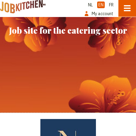
NL
EN
FR
My account
Job site for the catering sector